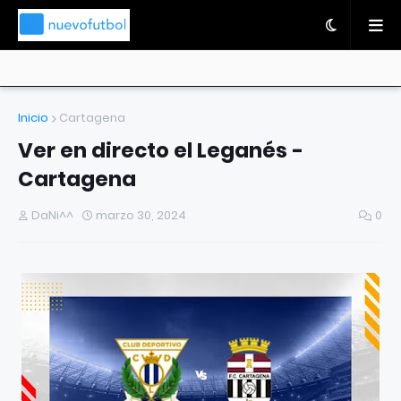
Inicio
Cartagena
Ver en directo el Leganés -
Cartagena
DaNi^^
marzo 30, 2024
0