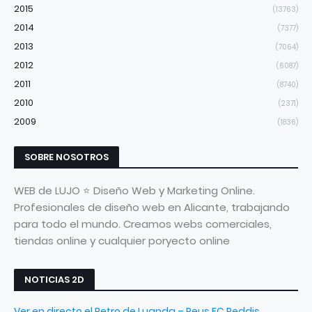
2015
(13763)
2014
(7377)
2013
(7064)
2012
(6087)
2011
(8740)
2010
(2371)
2009
(1836)
SOBRE NOSOTROS
WEB de LUJO ⭐ Diseño Web y Marketing Online.
Profesionales de diseño web en Alicante, trabajando
para todo el mundo. Creamos webs comerciales,
tiendas online y cualquier poryecto online
NOTICIAS 2D
Ver en directo el Petro de Luanda – Reus FC Reddis