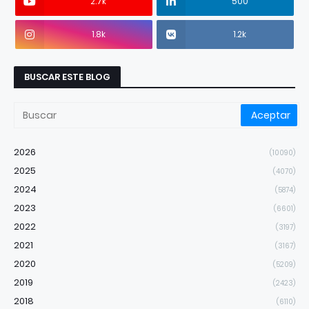
2.7k
500
1.8k
1.2k
BUSCAR ESTE BLOG
2026
(10090)
2025
(4070)
2024
(5874)
2023
(6601)
2022
(3197)
2021
(3167)
2020
(5209)
2019
(2423)
2018
(6110)