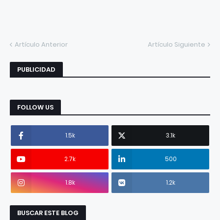
Artículo Anterior
Artículo Siguiente
PUBLICIDAD
FOLLOW US
1.5k
3.1k
2.7k
500
1.8k
1.2k
BUSCAR ESTE BLOG