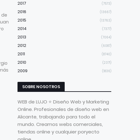
2017
(7573)
2016
(13667)
o de
2015
(13763)
Juan
ro
2014
(7377)
2013
(7064)
2012
(6087)
2011
(8740)
2010
rgio
(2371)
 más
2009
(1836)
SOBRE NOSOTROS
WEB de LUJO ⭐ Diseño Web y Marketing
Online. Profesionales de diseño web en
Alicante, trabajando para todo el
mundo. Creamos webs comerciales,
tiendas online y cualquier poryecto
online