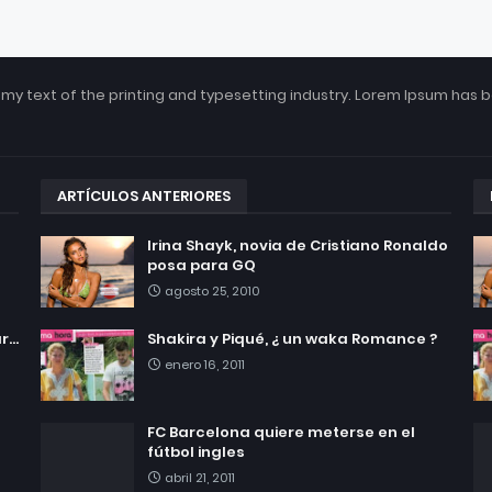
my text of the printing and typesetting industry. Lorem Ipsum has 
ARTÍCULOS ANTERIORES
Irina Shayk, novia de Cristiano Ronaldo
posa para GQ
agosto 25, 2010
...
Shakira y Piqué, ¿ un waka Romance ?
enero 16, 2011
FC Barcelona quiere meterse en el
fútbol ingles
abril 21, 2011