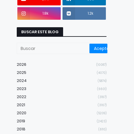
1.8k
1.2k
BUSCAR ESTE BLOG
2026
(10087)
2025
(4070)
2024
(5874)
2023
(6601)
2022
(3197)
2021
(3167)
2020
(5209)
2019
(2423)
2018
(6110)