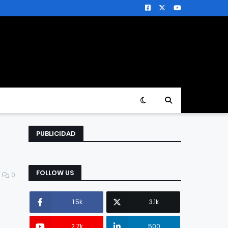
PUBLICIDAD
FOLLOW US
0
1.5k
3.1k
2.7k
500