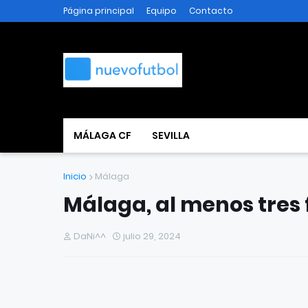
Página principal
Equipo
Contacto
MÁLAGA CF
SEVILLA
Inicio
Málaga
Málaga, al menos tres
DaNi^^
julio 29, 2024