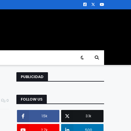
PUBLICIDAD
FOLLOW US
0
1.5k
3.1k
2.7k
500