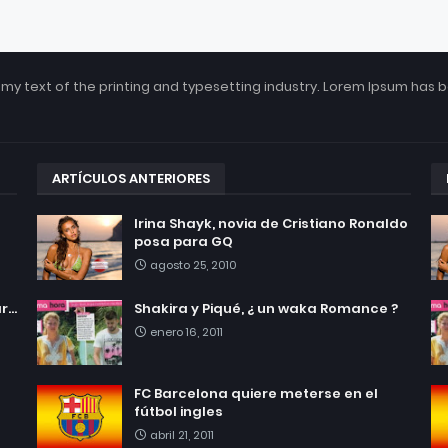
my text of the printing and typesetting industry. Lorem Ipsum has 
ARTÍCULOS ANTERIORES
Irina Shayk, novia de Cristiano Ronaldo
posa para GQ
agosto 25, 2010
...
Shakira y Piqué, ¿ un waka Romance ?
enero 16, 2011
FC Barcelona quiere meterse en el
fútbol ingles
abril 21, 2011