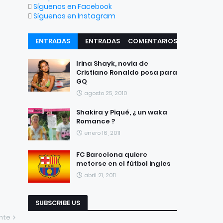
Síguenos en Facebook
Síguenos en Instagram
ENTRADAS
ENTRADAS
COMENTARIOS
RECIENTES
POPULARES
Irina Shayk, novia de
Cristiano Ronaldo posa para
GQ
agosto 25, 2010
Shakira y Piqué, ¿ un waka
Romance ?
enero 16, 2011
FC Barcelona quiere
meterse en el fútbol ingles
abril 21, 2011
SUBSCRIBE US
ente