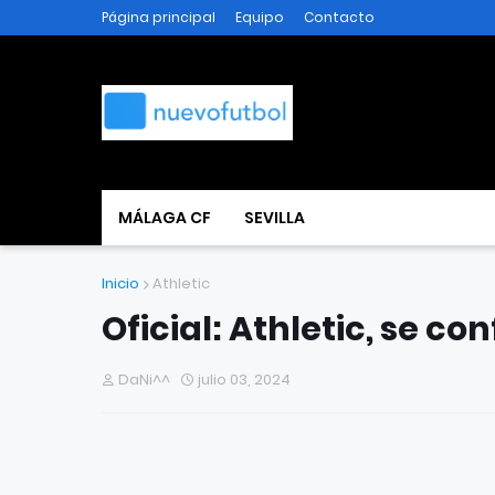
Página principal
Equipo
Contacto
MÁLAGA CF
SEVILLA
Inicio
Athletic
Oficial: Athletic, se c
DaNi^^
julio 03, 2024