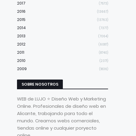
2017
(7573)
2016
(13667)
2015
(13763)
2014
(7377)
2013
(7064)
2012
(6087)
2011
(8740)
2010
(2371)
2009
(1836)
SOBRE NOSOTROS
WEB de LUJO ⭐ Diseño Web y Marketing
Online. Profesionales de diseño web en
Alicante, trabajando para todo el
mundo. Creamos webs comerciales,
tiendas online y cualquier poryecto
online