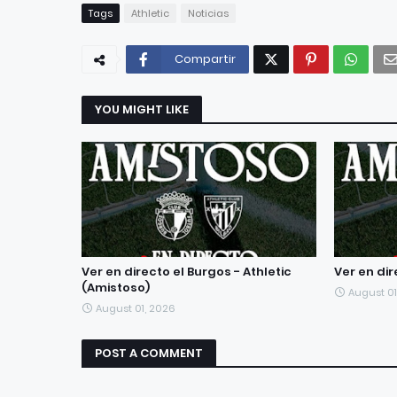
Tags
Athletic
Noticias
Compartir
YOU MIGHT LIKE
Ver en directo el Burgos - Athletic
Ver en dir
(Amistoso)
August 01
August 01, 2026
POST A COMMENT