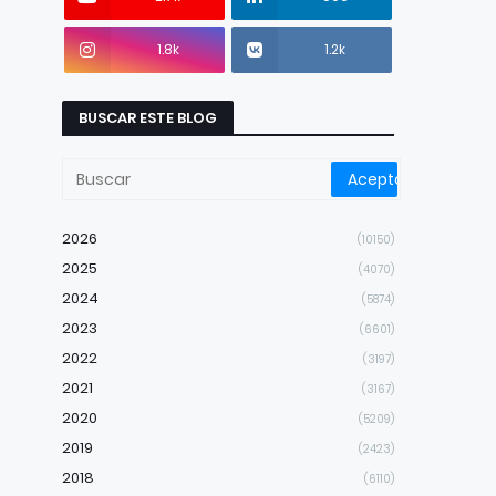
1.8k
1.2k
BUSCAR ESTE BLOG
2026
(10150)
2025
(4070)
2024
(5874)
2023
(6601)
2022
(3197)
2021
(3167)
2020
(5209)
2019
(2423)
2018
(6110)