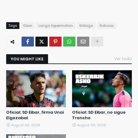
Tags
Eibar
LaLiga Hypermotion
Málaga
Noticias
YOU MIGHT LIKE
Ver todo
Oficial: SD Eibar, firma Unai
Oficial: SD Eibar, no sigue
Elgezabal
Troncho
August 06, 2026
August 06, 2026