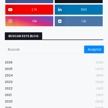
2.7k
500
1.8k
1.2k
BUSCAR ESTE BLOG
2026
(10101)
2025
(4070)
2024
(5874)
2023
(6601)
2022
(3197)
2021
(3167)
2020
(5209)
2019