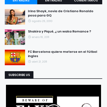
ENTRADAS
ENTRADAS
COMENTARIOS
RECIENTES
POPULARES
Irina Shayk, novia de Cristiano Ronaldo
posa para GQ
agosto 25, 2010
Shakira y Piqué, ¿ un waka Romance ?
enero 16, 2011
FC Barcelona quiere meterse en el fútbol
ingles
abril 21, 2011
SUBSCRIBE US