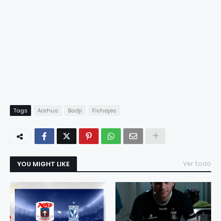
Tags
Aarhus
Badji
Fichajes
YOU MIGHT LIKE
Ver todo