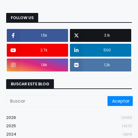
FOLLOW US
1.5k
3.1k
2.7k
500
1.8k
1.2k
BUSCAR ESTE BLOG
2026
(10087)
2025
(4070)
2024
(5874)