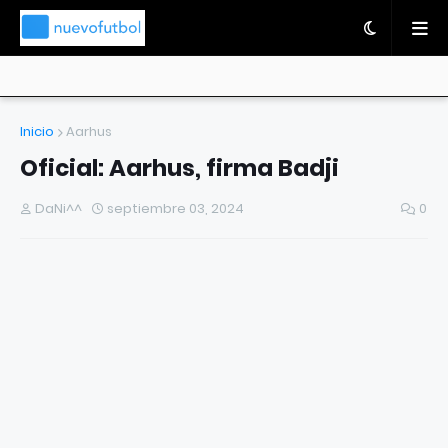
Inicio
Aarhus
Oficial: Aarhus, firma Badji
DaNi^^
septiembre 03, 2024
0