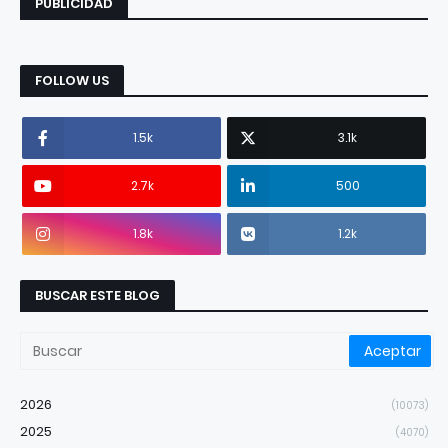
PUBLICIDAD
FOLLOW US
1.5k
3.1k
2.7k
500
1.8k
1.2k
BUSCAR ESTE BLOG
2026
(10073)
2025
(4070)