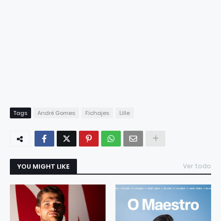
Tags
André Gomes
Fichajes
Lille
YOU MIGHT LIKE
Ver todo