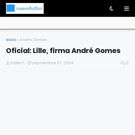
Inicio
André Gomes
Oficial: Lille, firma André Gomes
DaNi^^
septiembre 07, 2024
0