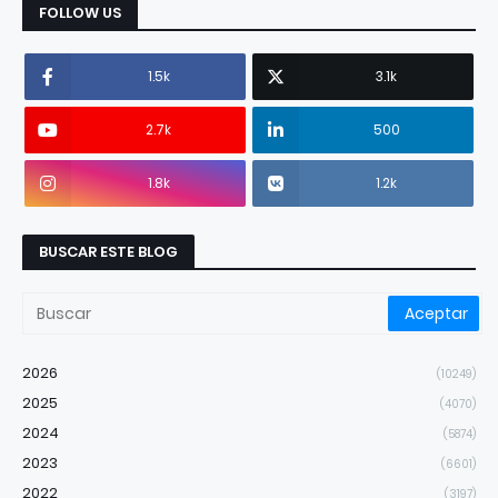
FOLLOW US
1.5k
3.1k
2.7k
500
1.8k
1.2k
BUSCAR ESTE BLOG
2026
(10249)
2025
(4070)
2024
(5874)
2023
(6601)
2022
(3197)