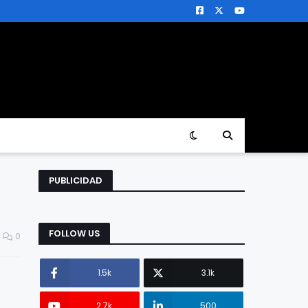
PUBLICIDAD
FOLLOW US
0
1.5k
3.1k
2.7k
500