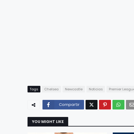
Tags
Chelsea
Newcastle
Noticias
Premier Leagu
Compartir
YOU MIGHT LIKE