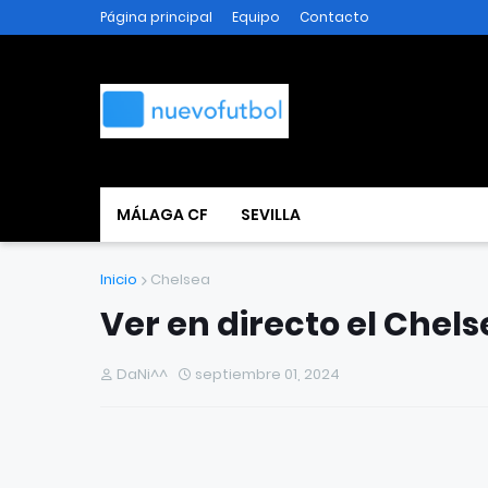
Página principal
Equipo
Contacto
MÁLAGA CF
SEVILLA
Inicio
Chelsea
Ver en directo el Chels
DaNi^^
septiembre 01, 2024