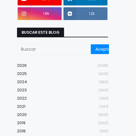
1.8k
1.2k
BUSCAR ESTE BLOG
2026
(10087)
2025
(4070)
2024
(5874)
2023
(6601)
2022
(3197)
2021
(3167)
2020
(5209)
2019
(2423)
2018
(6110)