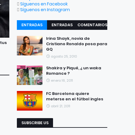
Síguenos en Facebook
Síguenos en Instagram
ENTRADAS
ENTRADAS
COMENTARIOS
RECIENTES
POPULARES
Irina Shayk, novia de
ntus
Cristiano Ronaldo posa para
GQ
agosto 25, 2010
Shakira y Piqué, ¿ un waka
Romance ?
enero 16, 2011
FC Barcelona quiere
meterse en el fútbol ingles
abril 21, 2011
SUBSCRIBE US