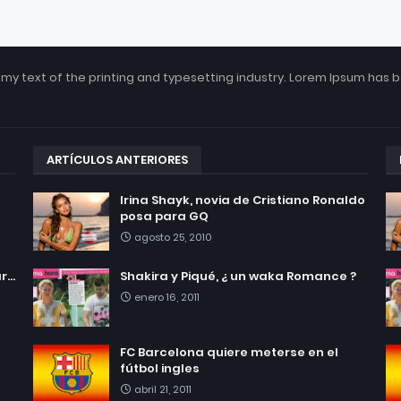
my text of the printing and typesetting industry. Lorem Ipsum has 
ARTÍCULOS ANTERIORES
Irina Shayk, novia de Cristiano Ronaldo
posa para GQ
agosto 25, 2010
...
Shakira y Piqué, ¿ un waka Romance ?
enero 16, 2011
FC Barcelona quiere meterse en el
fútbol ingles
abril 21, 2011