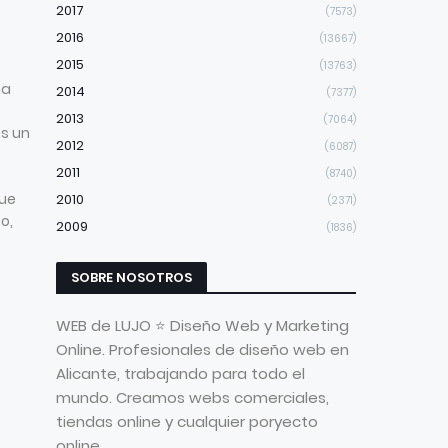
2017
(7573)
2016
(13667)
2015
(13763)
na
2014
(7377)
2013
(7064)
es un
2012
(6087)
2011
(8740)
ue
2010
(2371)
o,
2009
(1836)
SOBRE NOSOTROS
WEB de LUJO ⭐ Diseño Web y Marketing
Online. Profesionales de diseño web en
Alicante, trabajando para todo el
mundo. Creamos webs comerciales,
tiendas online y cualquier poryecto
online