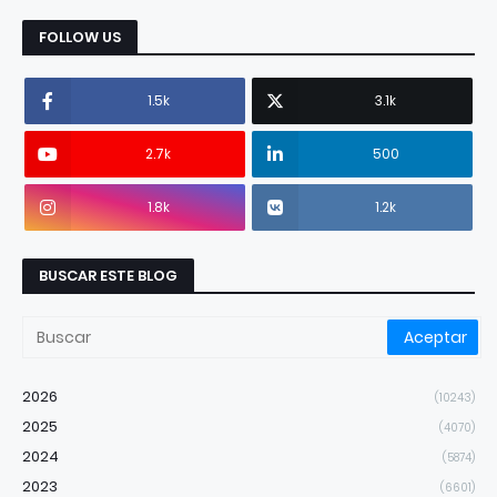
FOLLOW US
1.5k
3.1k
2.7k
500
1.8k
1.2k
BUSCAR ESTE BLOG
2026
(10243)
2025
(4070)
2024
(5874)
2023
(6601)