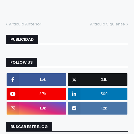
Artículo Anterior
Artículo Siguiente
PUBLICIDAD
FOLLOW US
1.5k
3.1k
2.7k
500
1.8k
1.2k
BUSCAR ESTE BLOG