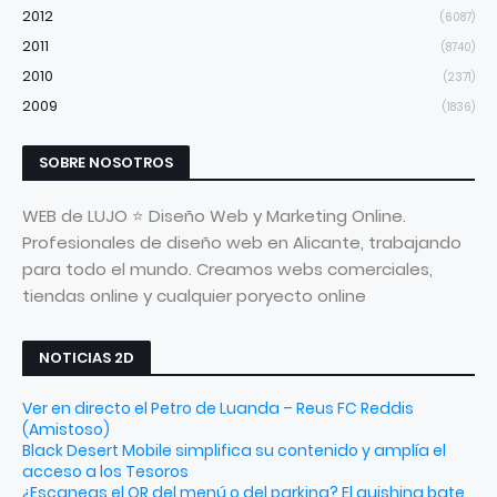
2012
(6087)
2011
(8740)
2010
(2371)
2009
(1836)
SOBRE NOSOTROS
WEB de LUJO ⭐ Diseño Web y Marketing Online.
Profesionales de diseño web en Alicante, trabajando
para todo el mundo. Creamos webs comerciales,
tiendas online y cualquier poryecto online
NOTICIAS 2D
Ver en directo el Petro de Luanda – Reus FC Reddis
(Amistoso)
Black Desert Mobile simplifica su contenido y amplía el
acceso a los Tesoros
¿Escaneas el QR del menú o del parking? El quishing bate