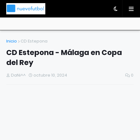
Inicio
CD Estepona
CD Estepona - Málaga en Copa
del Rey
DaNi^^
octubre 10, 2024
0