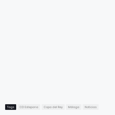
Tags
CD Estepona
Copa del Rey
Málaga
Noticias