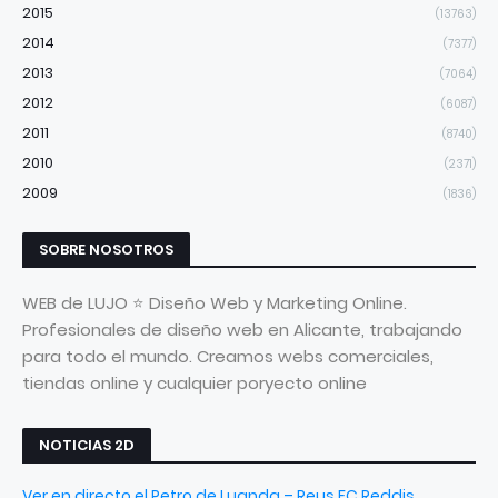
2015
(13763)
2014
(7377)
2013
(7064)
2012
(6087)
2011
(8740)
2010
(2371)
2009
(1836)
SOBRE NOSOTROS
WEB de LUJO ⭐ Diseño Web y Marketing Online.
Profesionales de diseño web en Alicante, trabajando
para todo el mundo. Creamos webs comerciales,
tiendas online y cualquier poryecto online
NOTICIAS 2D
Ver en directo el Petro de Luanda – Reus FC Reddis