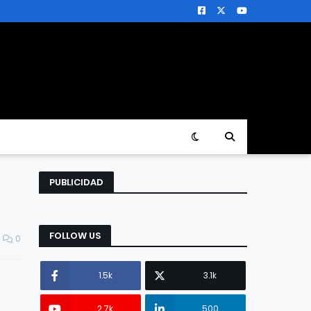
PUBLICIDAD
FOLLOW US
0
1.5k
3.1k
2.7k
500