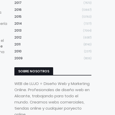
2017
(7573)
2016
(13667)
s
2015
(13763)
ería
2014
(7377)
2013
(7064)
2012
(6087)
 el
2011
(8740)
re
2010
 ha
(2371)
2009
(1836)
SOBRE NOSOTROS
WEB de LUJO ⭐ Diseño Web y Marketing
Online. Profesionales de diseño web en
Alicante, trabajando para todo el
mundo. Creamos webs comerciales,
tiendas online y cualquier poryecto
online