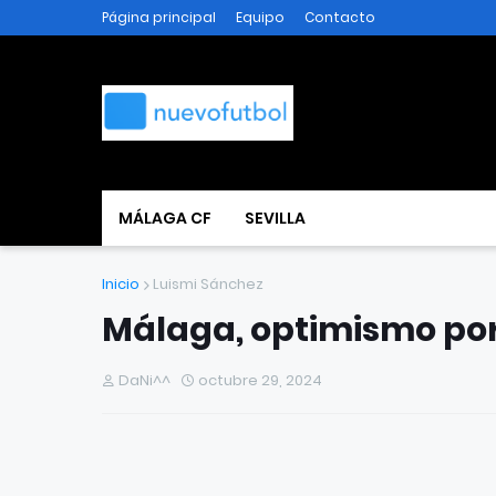
Página principal
Equipo
Contacto
MÁLAGA CF
SEVILLA
Inicio
Luismi Sánchez
Málaga, optimismo por
DaNi^^
octubre 29, 2024