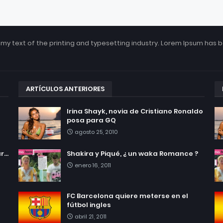
my text of the printing and typesetting industry. Lorem Ipsum has 
ARTÍCULOS ANTERIORES
Irina Shayk, novia de Cristiano Ronaldo
posa para GQ
agosto 25, 2010
...
Shakira y Piqué, ¿ un waka Romance ?
enero 16, 2011
FC Barcelona quiere meterse en el
fútbol ingles
abril 21, 2011