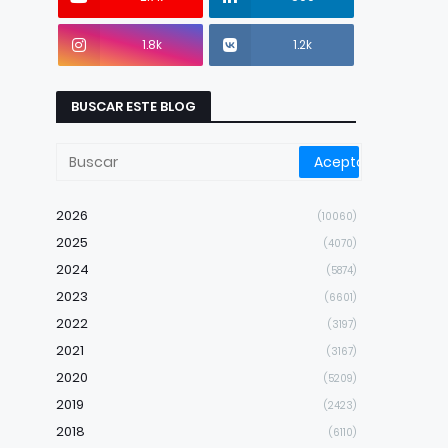
1.8k
1.2k
BUSCAR ESTE BLOG
2026
(10060)
2025
(4070)
2024
(5874)
2023
(6601)
2022
(3197)
2021
(3167)
2020
(5209)
2019
(2423)
2018
(6110)