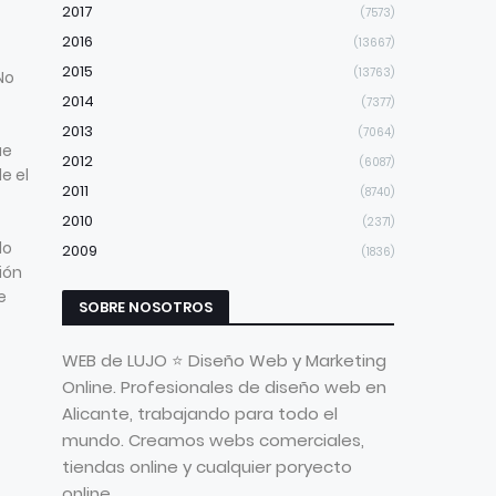
2017
(7573)
2016
(13667)
2015
(13763)
No
2014
(7377)
2013
(7064)
ue
2012
(6087)
e el
2011
(8740)
2010
(2371)
do
2009
(1836)
ión
e
SOBRE NOSOTROS
WEB de LUJO ⭐ Diseño Web y Marketing
Online. Profesionales de diseño web en
Alicante, trabajando para todo el
mundo. Creamos webs comerciales,
tiendas online y cualquier poryecto
online