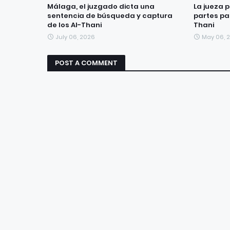
Málaga, el juzgado dicta una
La jueza 
sentencia de búsqueda y captura
partes par
de los Al-Thani
Thani
July 06, 2026
May 06, 
POST A COMMENT