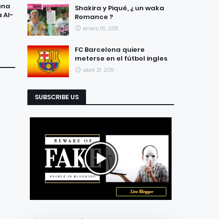
una
Shakira y Piqué, ¿ un waka
 Al-
Romance ?
enero 16, 2011
FC Barcelona quiere
meterse en el fútbol ingles
abril 21, 2011
SUBSCRIBE US