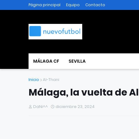
Página principal
Equipo
Contacto
MÁLAGA CF
SEVILLA
Inicio
Al-Thani
Málaga, la vuelta de A
DaNi^^
diciembre 23, 2024