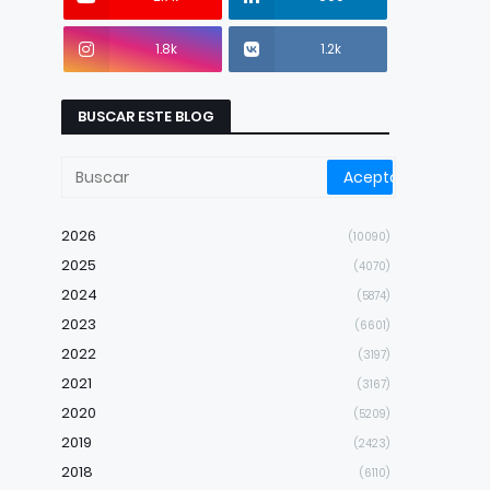
1.8k
1.2k
BUSCAR ESTE BLOG
2026
(10090)
2025
(4070)
2024
(5874)
2023
(6601)
2022
(3197)
2021
(3167)
2020
(5209)
2019
(2423)
2018
(6110)