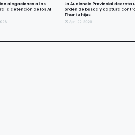
pide alegaciones a las
La Audiencia Provincial decreta 
a la detención de los Al-
orden de busca y captura contra
Thani e hijos
2026
April 22, 2026