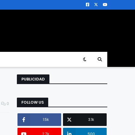
PUBLICIDAD
FOLLOW US
0
1.5k
3.1k
2.7k
500