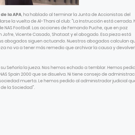
de la APA
, ha hablado al terminar la Junta de Accionistas del
arse la vuelta de Al-Thani al club: "La Instrucción está cerrada. 
de NAS Football. Las acciones de Fernando Puche, que en paz
Jofre, Vicente Casado, Shataat y el abogado. Esa pieza está
e sus abogados siguen actuando. Nuestros abogados calculan q
ueza no va a tener más remedio que archivar la causa y devolverl
u Señoría la jueza. Nos hemos echado a temblar. Hemos pedi
NAS Spain 2000 que se disuelva. Ni tiene consejo de administrac
a sociedad muerta. Le hemos pedido al administrador judicial qu
 de la Sociedad".