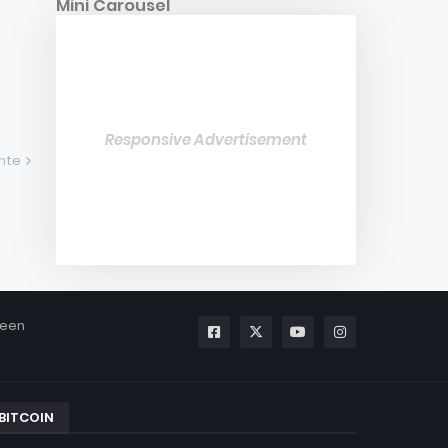
Mini Carousel
Responsive Advertisement
ente
been
BITCOIN