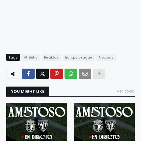
Tags
Athletic
Besiktas
Europa League
Noticias
YOU MIGHT LIKE
Ver todo