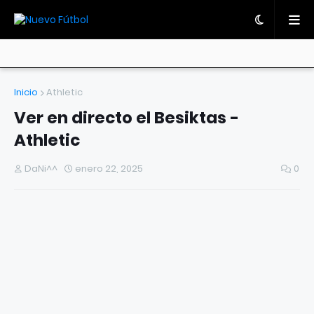
Inicio
Athletic
Ver en directo el Besiktas -
Athletic
DaNi^^
enero 22, 2025
0