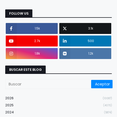
FOLLOW US
1.5k
3.1k
2.7k
500
1.8k
1.2k
BUSCAR ESTE BLOG
2026
(10087)
2025
(4070)
2024
(5874)