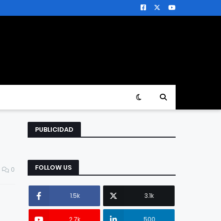
PUBLICIDAD
FOLLOW US
0
1.5k
3.1k
2.7k
500