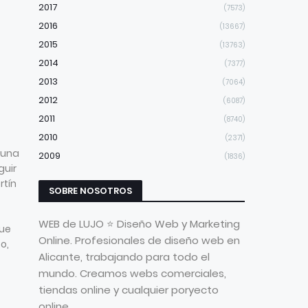
2017
(7573)
2016
(13667)
2015
(13763)
2014
(7377)
2013
(7064)
2012
(6087)
2011
(8740)
2010
(2371)
lguna
2009
(1836)
guir
rtín
SOBRE NOSOTROS
WEB de LUJO ⭐ Diseño Web y Marketing
ue
Online. Profesionales de diseño web en
o,
Alicante, trabajando para todo el
mundo. Creamos webs comerciales,
tiendas online y cualquier poryecto
online