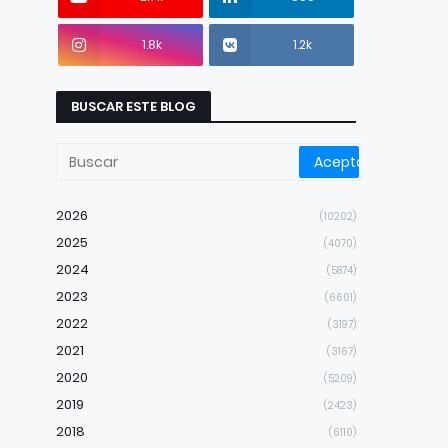
1.8k
1.2k
BUSCAR ESTE BLOG
2026
(10202)
2025
(4070)
2024
(5874)
2023
(6601)
2022
(3197)
2021
(3167)
2020
(5209)
2019
(2423)
2018
(6110)