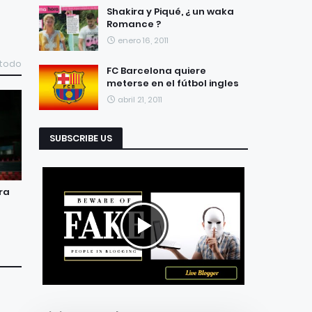
Shakira y Piqué, ¿ un waka
Romance ?
enero 16, 2011
 todo
FC Barcelona quiere
meterse en el fútbol ingles
abril 21, 2011
SUBSCRIBE US
era