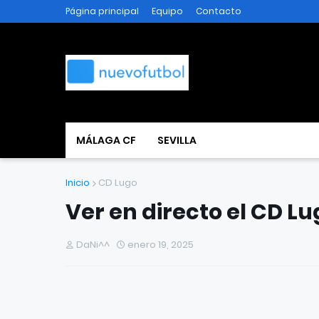
Página principal
Equipo
Contacto
MÁLAGA CF
SEVILLA
Inicio
CD Lugo
Ver en directo el CD L
DaNi^^
enero 19, 2025