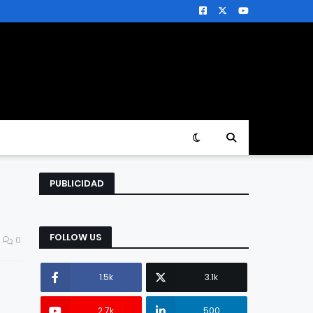
PUBLICIDAD
FOLLOW US
0
1.5k
3.1k
2.7k
500