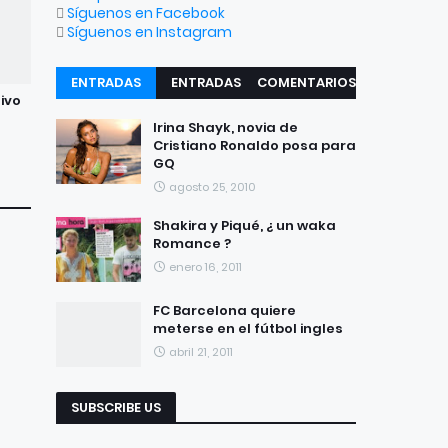
Síguenos en Facebook
Síguenos en Instagram
ENTRADAS
ENTRADAS
COMENTARIOS
tivo
RECIENTES
POPULARES
Irina Shayk, novia de
Cristiano Ronaldo posa para
GQ
agosto 25, 2010
Shakira y Piqué, ¿ un waka
Romance ?
enero 16, 2011
FC Barcelona quiere
meterse en el fútbol ingles
abril 21, 2011
SUBSCRIBE US