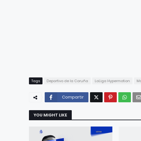
Tags
Deportivo de la Coruña
LaLiga Hypermotion
M
Compartir
YOU MIGHT LIKE