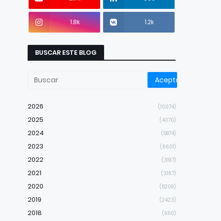
1.8k
1.2k
BUSCAR ESTE BLOG
2026
(10074)
2025
(4070)
2024
(5874)
2023
(6601)
2022
(3197)
2021
(3167)
2020
(5209)
2019
(2423)
2018
(6110)