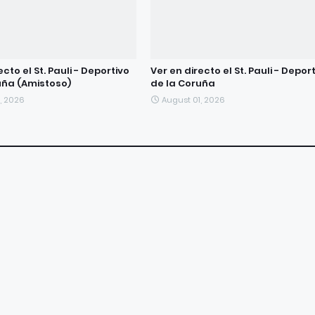
ecto el St. Pauli - Deportivo
Ver en directo el St. Pauli - Depor
uña (Amistoso)
de la Coruña
, 2026
August 01, 2026