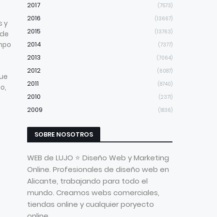
2017
(7573)
2016
(13667)
s y
2015
(13763)
nde
ampo
2014
(7377)
2013
(7064)
2012
(6087)
ue
2011
(8740)
o,
2010
(2371)
2009
(1836)
SOBRE NOSOTROS
WEB de LUJO ⭐ Diseño Web y Marketing
Online. Profesionales de diseño web en
Alicante, trabajando para todo el
mundo. Creamos webs comerciales,
tiendas online y cualquier poryecto
online