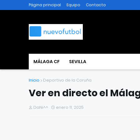
Página principal
Equipo
Contacto
MÁLAGA CF
SEVILLA
Inicio
Deportivo de la Coruña
Ver en directo el Mála
DaNi^^
enero 11, 2025