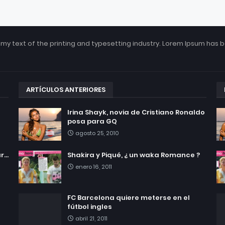
my text of the printing and typesetting industry. Lorem Ipsum has 
ARTÍCULOS ANTERIORES
Irina Shayk, novia de Cristiano Ronaldo
posa para GQ
agosto 25, 2010
...
Shakira y Piqué, ¿ un waka Romance ?
enero 16, 2011
FC Barcelona quiere meterse en el
fútbol ingles
abril 21, 2011