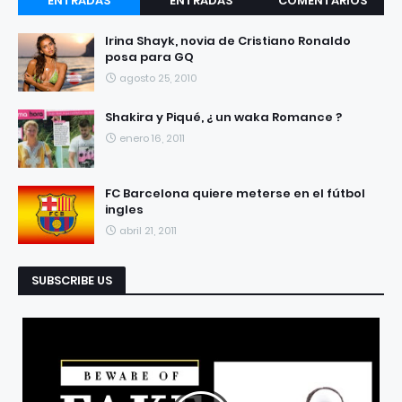
ENTRADAS
ENTRADAS
COMENTARIOS
RECIENTES
POPULARES
Irina Shayk, novia de Cristiano Ronaldo
posa para GQ
agosto 25, 2010
Shakira y Piqué, ¿ un waka Romance ?
enero 16, 2011
FC Barcelona quiere meterse en el fútbol
ingles
abril 21, 2011
SUBSCRIBE US