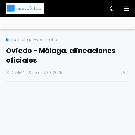
Inicio
LaLiga Hypermotion
Oviedo - Málaga, alineaciones
oficiales
DaNi^^
marzo 30, 2025
0