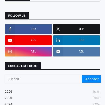
FOLLOW US
1.5k
3.1k
2.7k
500
1.8k
1.2k
BUSCAR ESTE BLOG
2026
(10116)
2025
(4070)
2024
(5874)