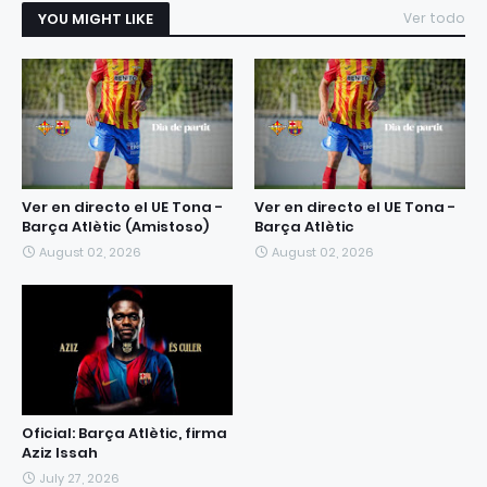
YOU MIGHT LIKE
Ver todo
Ver en directo el UE Tona -
Ver en directo el UE Tona -
Barça Atlètic (Amistoso)
Barça Atlètic
August 02, 2026
August 02, 2026
Oficial: Barça Atlètic, firma
Aziz Issah
July 27, 2026