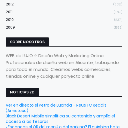
2012
(6087)
2011
(8740)
2010
(2371)
2009
(1836)
SOBRE NOSOTROS
WEB de LUJO ⭐ Diseño Web y Marketing Online.
Profesionales de diseño web en Alicante, trabajando
para todo el mundo. Creamos webs comerciales,
tiendas online y cualquier poryecto online
NOTICIAS 2D
Ver en directo el Petro de Luanda – Reus FC Reddis
(Amistoso)
Black Desert Mobile simplifica su contenido y amplía el
acceso a los Tesoros
¿Escaneas el QR del menú o del parking? El quishing bate