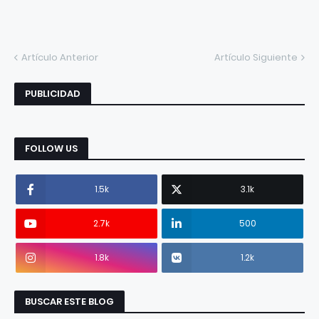
Artículo Anterior
Artículo Siguiente
PUBLICIDAD
FOLLOW US
1.5k
3.1k
2.7k
500
1.8k
1.2k
BUSCAR ESTE BLOG