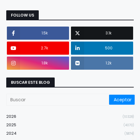
FOLLOW US
1.5k
3.1k
2.7k
500
1.8k
1.2k
BUSCAR ESTE BLOG
2026
(10328)
2025
(4070)
2024
(5874)