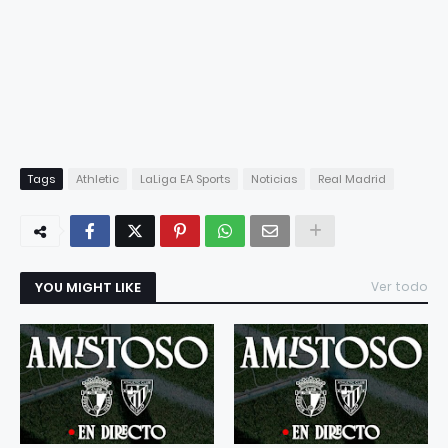
Tags
Athletic
LaLiga EA Sports
Noticias
Real Madrid
YOU MIGHT LIKE
Ver todo