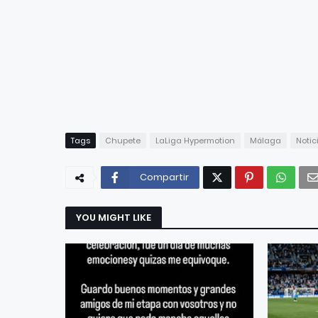
Tags
Chupete
LaLiga Hypermotion
Málaga
Notic
Compartir
YOU MIGHT LIKE