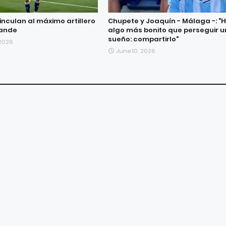
inculan al máximo artillero
Chupete y Joaquín - Málaga -: "
rande
algo más bonito que perseguir u
sueño: compartirlo"
 2026
June 10, 2026