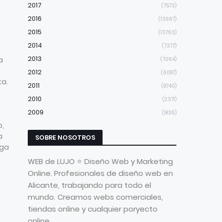
2017
(7573)
2016
(13667)
2015
(13763)
2014
(7377)
2013
a
(7064)
2012
(6087)
ta.
2011
(8740)
2010
(2371)
2009
(1836)
o,
a
SOBRE NOSOTROS
aga
WEB de LUJO ⭐ Diseño Web y Marketing
Online. Profesionales de diseño web en
Alicante, trabajando para todo el
mundo. Creamos webs comerciales,
tiendas online y cualquier poryecto
online