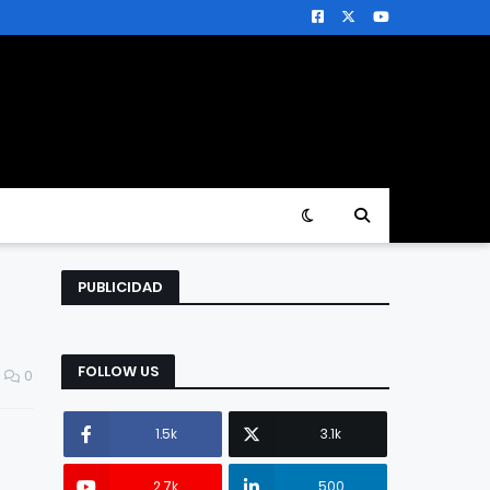
PUBLICIDAD
FOLLOW US
0
1.5k
3.1k
2.7k
500