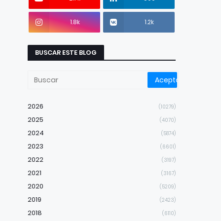
1.8k
1.2k
BUSCAR ESTE BLOG
2026
(10279)
2025
(4070)
2024
(5874)
2023
(6601)
2022
(3197)
2021
(3167)
2020
(5209)
2019
(2423)
2018
(6110)