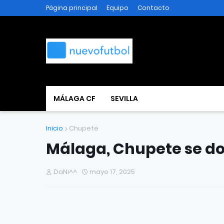
Página principal
Equipo
Contacto
MÁLAGA CF
SEVILLA
Inicio
Chupete
Málaga, Chupete se do
DaNi^^
mayo 17, 2025