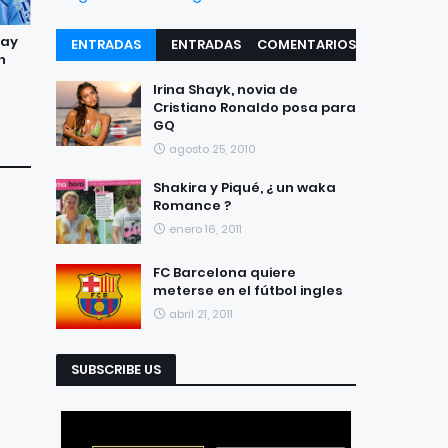
Hay
ENTRADAS
ENTRADAS
COMENTARIOS
n
RECIENTES
POPULARES
Irina Shayk, novia de
Cristiano Ronaldo posa para
GQ
agosto 25, 2010
Shakira y Piqué, ¿ un waka
Romance ?
enero 16, 2011
FC Barcelona quiere
meterse en el fútbol ingles
abril 21, 2011
SUBSCRIBE US