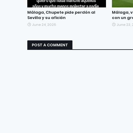
Málaga, Chupete pide perdón al
Málaga, v
Sevilla y su afición
con un g
June 24, 2026
June 23,
POST A COMMENT