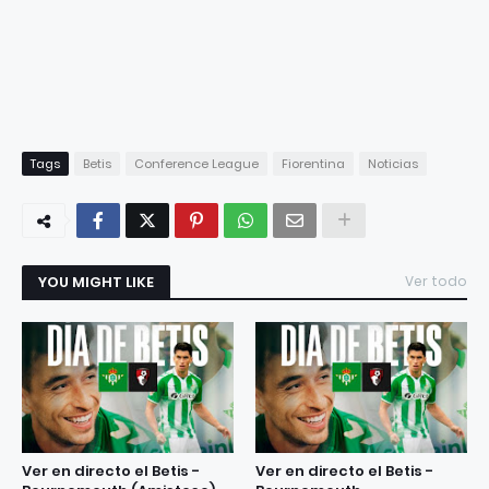
Tags
Betis
Conference League
Fiorentina
Noticias
YOU MIGHT LIKE
Ver todo
Ver en directo el Betis -
Ver en directo el Betis -