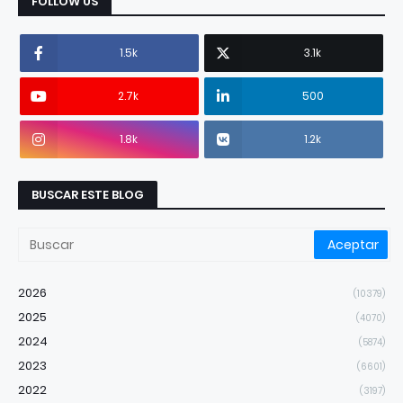
FOLLOW US
1.5k
3.1k
2.7k
500
1.8k
1.2k
BUSCAR ESTE BLOG
2026
(10379)
2025
(4070)
2024
(5874)
2023
(6601)
2022
(3197)