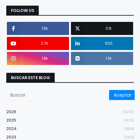
FOLLOW US
1.5k
3.1k
2.7k
500
1.8k
1.2k
BUSCAR ESTE BLOG
2026
(10202)
2025
(4070)
2024
(5874)
2023
(6601)