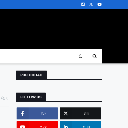
PUBLICIDAD
FOLLOW US
0
1.5k
3.1k
2.7k
500