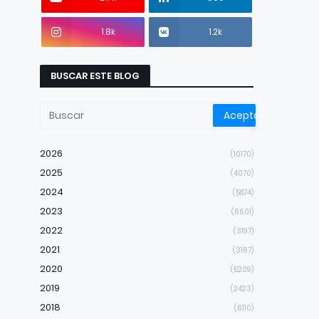
1.8k
1.2k
BUSCAR ESTE BLOG
2026
(10170)
2025
(4070)
2024
(5874)
2023
(6601)
2022
(3197)
2021
(3167)
2020
(5209)
2019
(2423)
2018
(6110)