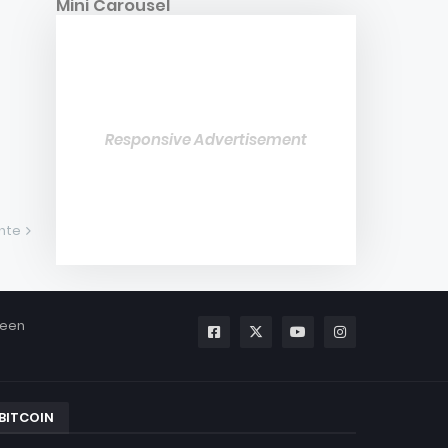
Mini Carousel
Responsive Advertisement
ente
been
BITCOIN