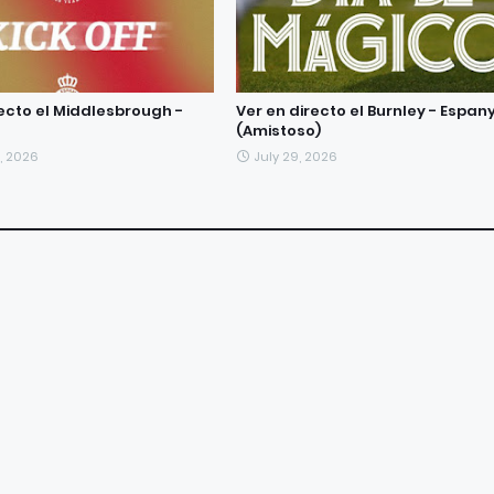
recto el Middlesbrough -
Ver en directo el Burnley - Espan
(Amistoso)
, 2026
July 29, 2026