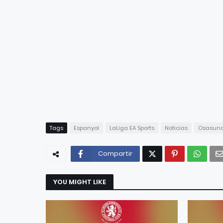
Tags
Espanyol
LaLiga EA Sports
Noticias
Osasun
Compartir
YOU MIGHT LIKE