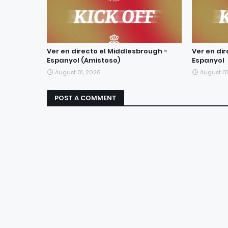
Ver en directo el Middlesbrough -
Ver en di
Espanyol (Amistoso)
Espanyol
August 01, 2026
August 01
POST A COMMENT