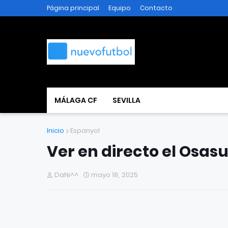
Página principal
Equipo
Contacto
MÁLAGA CF
SEVILLA
Inicio
Espanyol
Ver en directo el Osas
DaNi^^
mayo 18, 2025