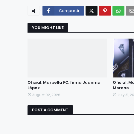
Compartir
YOU MIGHT LIKE
Oficial: Marbella FC, firma Juanma
Oficial: M
López
Moreno
August 02, 2026
July 31, 2
POST A COMMENT