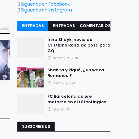
Síguenos en Facebook
Síguenos en Instagram
ENTRADAS
ENTRADAS
COMENTARIOS
 todo
RECIENTES
POPULARES
Irina Shayk, novia de
Cristiano Ronaldo posa para
GQ
agosto 25, 2010
Shakira y Piqué, ¿ un waka
Romance ?
enero 16, 2011
FC Barcelona quiere
meterse en el fútbol ingles
abril 21, 2011
SUBSCRIBE US