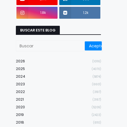
1.8k
1.2k
BUSCAR ESTE BLOG
2026
(10116)
2025
(4070)
2024
(5874)
2023
(6601)
2022
(3197)
2021
(3167)
2020
(5209)
2019
(2423)
2018
(6110)