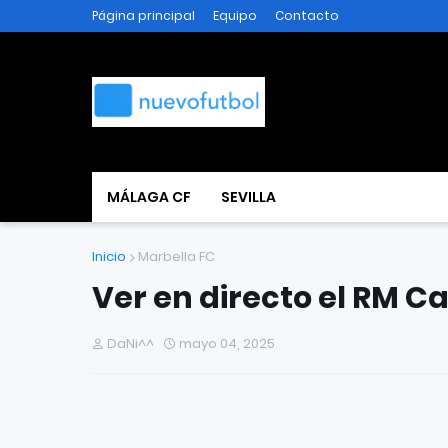
Página principal
Equipo
Contacto
MÁLAGA CF
SEVILLA
Inicio
Marbella FC
Ver en directo el RM Ca
DaNi^^
mayo 04, 2025