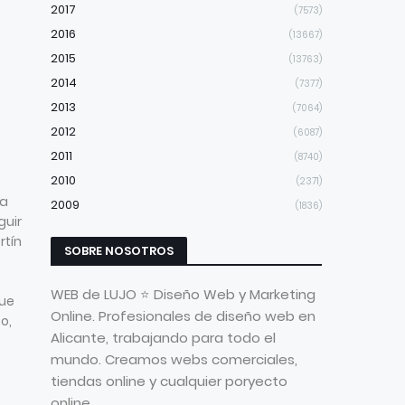
2017
(7573)
2016
(13667)
2015
(13763)
2014
(7377)
2013
(7064)
2012
(6087)
2011
(8740)
2010
(2371)
na
2009
(1836)
guir
rtín
SOBRE NOSOTROS
WEB de LUJO ⭐ Diseño Web y Marketing
ue
Online. Profesionales de diseño web en
o,
Alicante, trabajando para todo el
mundo. Creamos webs comerciales,
tiendas online y cualquier poryecto
online