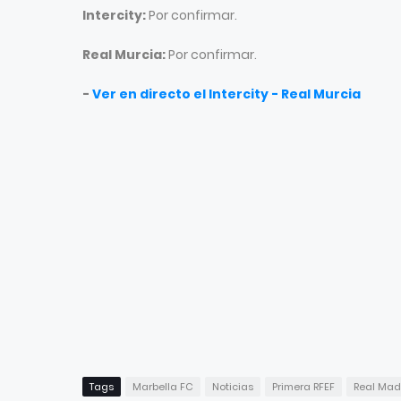
Intercity:
Por confirmar.
Real Murcia:
Por confirmar.
-
Ver en directo el Intercity - Real Murcia
Tags
Marbella FC
Noticias
Primera RFEF
Real Madr