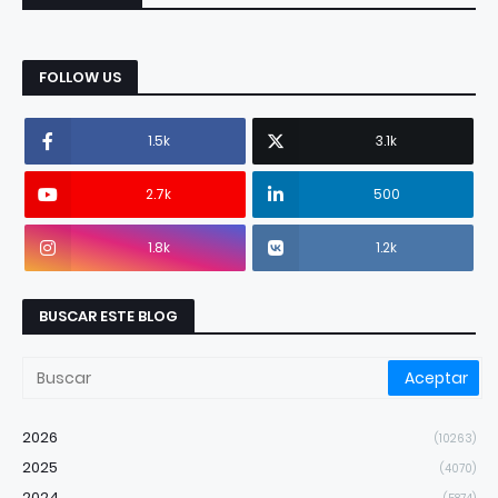
FOLLOW US
1.5k
3.1k
2.7k
500
1.8k
1.2k
BUSCAR ESTE BLOG
2026
(10263)
2025
(4070)
2024