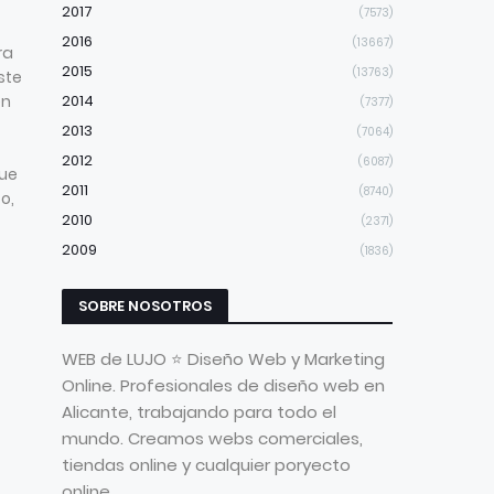
2017
(7573)
2016
(13667)
ra
2015
(13763)
ste
en
2014
(7377)
2013
(7064)
2012
(6087)
ue
2011
(8740)
o,
2010
(2371)
2009
(1836)
SOBRE NOSOTROS
WEB de LUJO ⭐ Diseño Web y Marketing
Online. Profesionales de diseño web en
Alicante, trabajando para todo el
mundo. Creamos webs comerciales,
tiendas online y cualquier poryecto
online