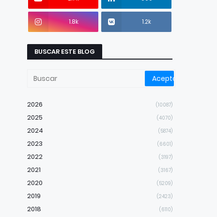
1.8k
1.2k
BUSCAR ESTE BLOG
2026
(10087)
2025
(4070)
2024
(5874)
2023
(6601)
2022
(3197)
2021
(3167)
2020
(5209)
2019
(2423)
2018
(6110)