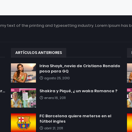
my text of the printing and typesetting industry. Lorem Ipsum has 
ARTÍCULOS ANTERIORES
Irina Shayk, novia de Cristiano Ronaldo
posa para GQ
agosto 25, 2010
...
Shakira y Piqué, ¿ un waka Romance ?
enero 16, 2011
FC Barcelona quiere meterse en el
fútbol ingles
abril 21, 2011