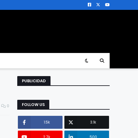
PUBLICIDAD
FOLLOW US
0
1.5k
3.1k
2.7k
500