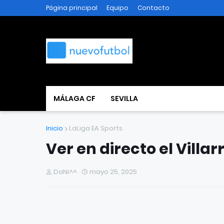
Página principal
Equipo
Contacto
MÁLAGA CF
SEVILLA
Inicio
LaLiga EA Sports
Ver en directo el Villarr
DaNi^^
mayo 25, 2025