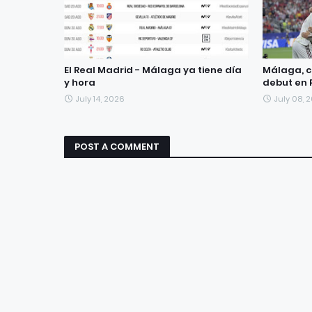
El Real Madrid - Málaga ya tiene día
Málaga, c
y hora
debut en 
July 14, 2026
July 08, 
POST A COMMENT