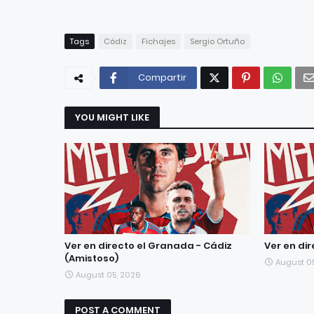
Tags
Cádiz
Fichajes
Sergio Ortuño
Compartir
YOU MIGHT LIKE
Ver en directo el Granada - Cádiz
Ver en di
(Amistoso)
August 0
August 05, 2026
POST A COMMENT