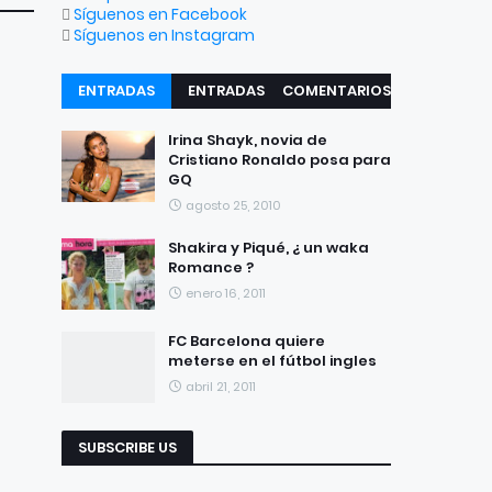
Síguenos en Facebook
Síguenos en Instagram
ENTRADAS
ENTRADAS
COMENTARIOS
RECIENTES
POPULARES
Irina Shayk, novia de
Cristiano Ronaldo posa para
GQ
agosto 25, 2010
Shakira y Piqué, ¿ un waka
Romance ?
enero 16, 2011
FC Barcelona quiere
meterse en el fútbol ingles
abril 21, 2011
SUBSCRIBE US