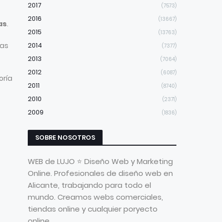
2017
(7573)
2016
(13667)
as
.
2015
(13763)
ias
2014
(7377)
2013
(7064)
2012
(6087)
oría
2011
(8740)
2010
(2371)
2009
(1836)
SOBRE NOSOTROS
WEB de LUJO ⭐ Diseño Web y Marketing
Online. Profesionales de diseño web en
Alicante, trabajando para todo el
mundo. Creamos webs comerciales,
tiendas online y cualquier poryecto
online