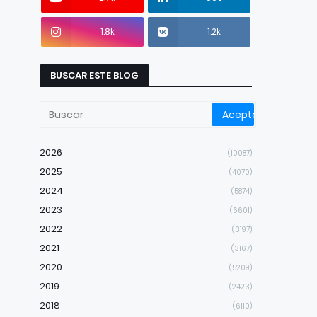
1.8k
1.2k
BUSCAR ESTE BLOG
2026
(10087)
2025
(4070)
2024
(5874)
2023
(6601)
2022
(3197)
2021
(3167)
2020
(5209)
2019
(2423)
2018
(6110)