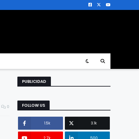
PUBLICIDAD
FOLLOW US
0
1.5k
3.1k
2.7k
500