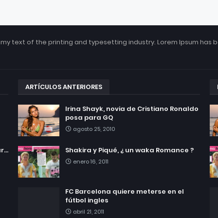
my text of the printing and typesetting industry. Lorem Ipsum has 
ARTÍCULOS ANTERIORES
Irina Shayk, novia de Cristiano Ronaldo
posa para GQ
agosto 25, 2010
...
Shakira y Piqué, ¿ un waka Romance ?
enero 16, 2011
FC Barcelona quiere meterse en el
fútbol ingles
abril 21, 2011