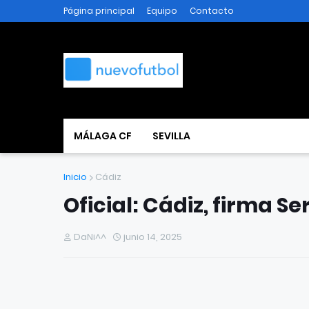
Página principal
Equipo
Contacto
MÁLAGA CF
SEVILLA
Inicio
Cádiz
Oficial: Cádiz, firma S
DaNi^^
junio 14, 2025