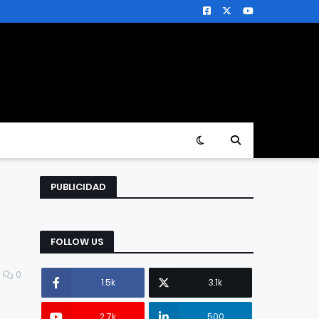
PUBLICIDAD
FOLLOW US
0
1.5k
3.1k
2.7k
500