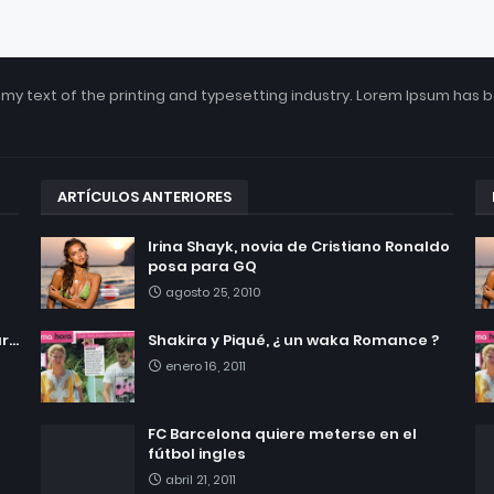
my text of the printing and typesetting industry. Lorem Ipsum has 
ARTÍCULOS ANTERIORES
Irina Shayk, novia de Cristiano Ronaldo
posa para GQ
agosto 25, 2010
...
Shakira y Piqué, ¿ un waka Romance ?
enero 16, 2011
FC Barcelona quiere meterse en el
fútbol ingles
abril 21, 2011