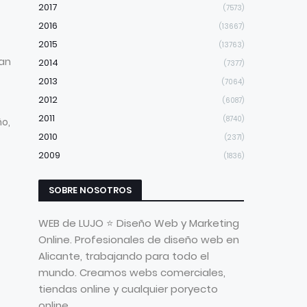
2017
(7573)
2016
(13667)
2015
(13763)
zan
2014
(7377)
2013
(7064)
2012
(6087)
2011
(8740)
o,
2010
(2371)
2009
(1836)
SOBRE NOSOTROS
WEB de LUJO ⭐ Diseño Web y Marketing
Online. Profesionales de diseño web en
Alicante, trabajando para todo el
mundo. Creamos webs comerciales,
tiendas online y cualquier poryecto
online