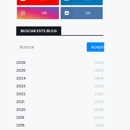
1.8k
1.2k
BUSCAR ESTE BLOG
2026
(10101)
2025
(4070)
2024
(5874)
2023
(6601)
2022
(3197)
2021
(3167)
2020
(5209)
2019
(2423)
2018
(6110)