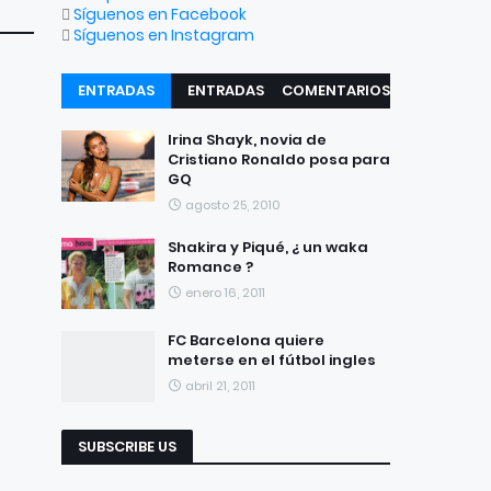
Síguenos en Facebook
Síguenos en Instagram
ENTRADAS
ENTRADAS
COMENTARIOS
RECIENTES
POPULARES
Irina Shayk, novia de
Cristiano Ronaldo posa para
GQ
agosto 25, 2010
Shakira y Piqué, ¿ un waka
Romance ?
enero 16, 2011
FC Barcelona quiere
meterse en el fútbol ingles
abril 21, 2011
SUBSCRIBE US