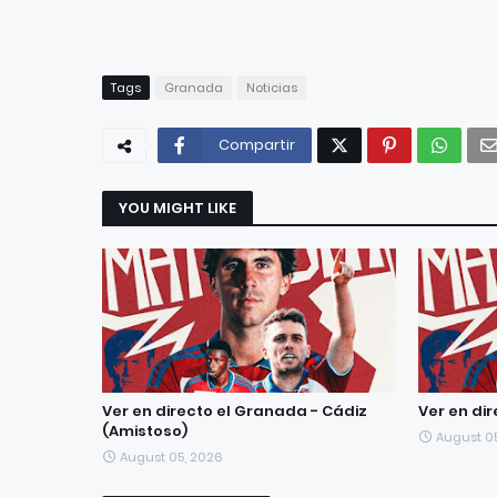
Tags
Granada
Noticias
Compartir
YOU MIGHT LIKE
Ver en directo el Granada - Cádiz
Ver en di
(Amistoso)
August 0
August 05, 2026