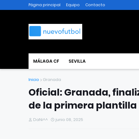
Página principal
Equipo
Contacto
MÁLAGA CF
SEVILLA
Inicio
Granada
Oficial: Granada, final
de la primera plantilla
DaNi^^
junio 08, 2025