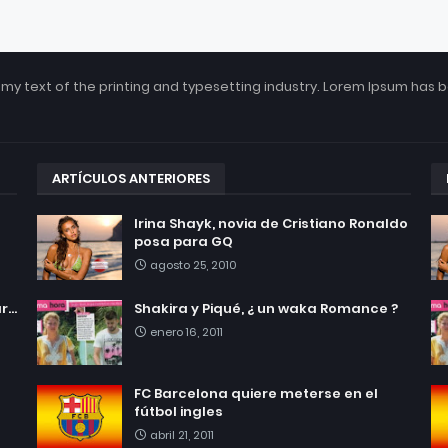
my text of the printing and typesetting industry. Lorem Ipsum has 
ARTÍCULOS ANTERIORES
Irina Shayk, novia de Cristiano Ronaldo
posa para GQ
agosto 25, 2010
...
Shakira y Piqué, ¿ un waka Romance ?
enero 16, 2011
FC Barcelona quiere meterse en el
fútbol ingles
abril 21, 2011