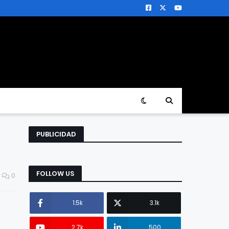
PUBLICIDAD
FOLLOW US
0
1.5k
3.1k
2.7k
500