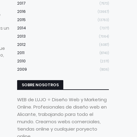
2017
(7573)
2016
(13667)
e
2015
(13763)
es un
2014
(7377)
2013
(7064)
2012
(6087)
ue
2011
(8740)
o,
2010
(2371)
2009
(1836)
SOBRE NOSOTROS
WEB de LUJO ⭐ Diseño Web y Marketing
Online. Profesionales de diseño web en
Alicante, trabajando para todo el
mundo. Creamos webs comerciales,
tiendas online y cualquier poryecto
online