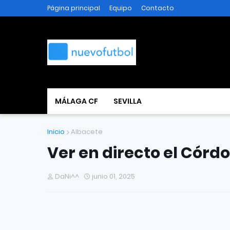
Página principal
Equipo
Contacto
MÁLAGA CF
SEVILLA
Inicio
Albacete
Ver en directo el Córd
DaNi^^
junio 01, 2025