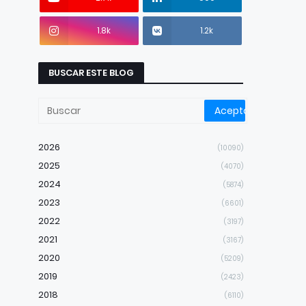
1.8k
1.2k
BUSCAR ESTE BLOG
2026
(10090)
2025
(4070)
2024
(5874)
2023
(6601)
2022
(3197)
2021
(3167)
2020
(5209)
2019
(2423)
2018
(6110)