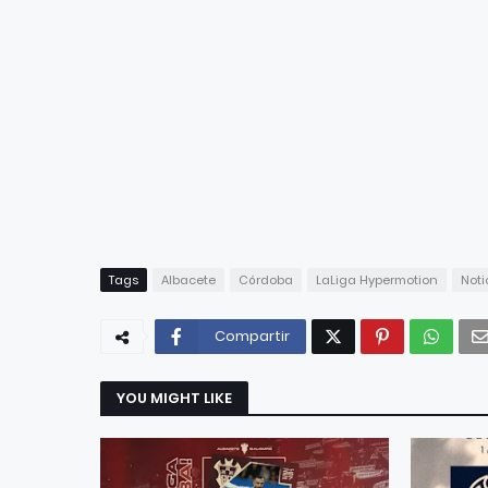
Tags
Albacete
Córdoba
LaLiga Hypermotion
Noti
Compartir
YOU MIGHT LIKE