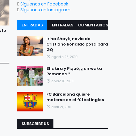
Síguenos en Facebook
Síguenos en Instagram
ENTRADAS
ENTRADAS
COMENTARIOS
ete
RECIENTES
POPULARES
Irina Shayk, novia de
Cristiano Ronaldo posa para
GQ
agosto 25, 2010
Shakira y Piqué, ¿ un waka
Romance ?
enero 16, 2011
FC Barcelona quiere
meterse en el fútbol ingles
abril 21, 2011
SUBSCRIBE US