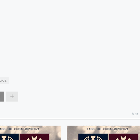
cias
Ver