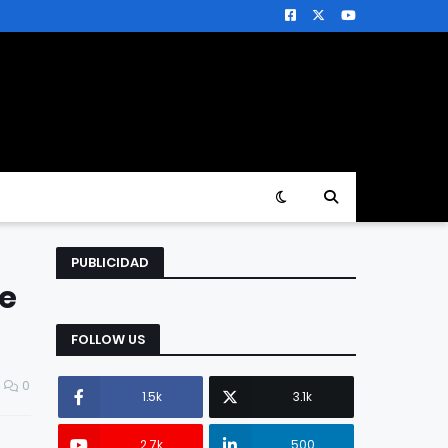
PUBLICIDAD
ue
FOLLOW US
0
1.5k
3.1k
2.7k
500