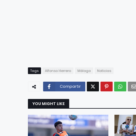
Tags
Alfonso Herrero
Málaga
Noticias
Compartir
YOU MIGHT LIKE