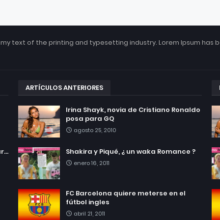
my text of the printing and typesetting industry. Lorem Ipsum has 
ARTÍCULOS ANTERIORES
Irina Shayk, novia de Cristiano Ronaldo
posa para GQ
agosto 25, 2010
...
Shakira y Piqué, ¿ un waka Romance ?
enero 16, 2011
FC Barcelona quiere meterse en el
fútbol ingles
abril 21, 2011