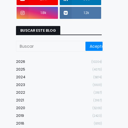
1.8k
1.2k
BUSCAR ESTE BLOG
2026
(10204)
2025
(4070)
2024
(5874)
2023
(6601)
2022
(3197)
2021
(3167)
2020
(5209)
2019
(2423)
2018
(6110)