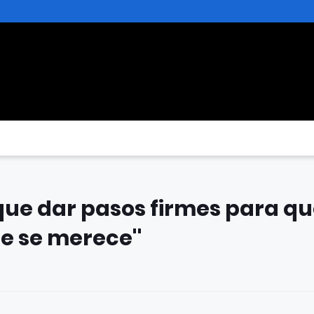
 que dar pasos firmes para q
e se merece''