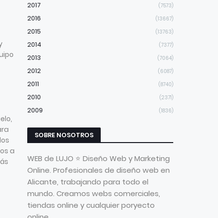
2017
(7573)
2016
(13667)
2015
(13763)
y
2014
(7377)
uipo
2013
(7064)
2012
(6087)
2011
(8740)
2010
(2371)
2009
(1836)
elo,
ara
SOBRE NOSOTROS
los
mos a
WEB de LUJO ⭐ Diseño Web y Marketing
más
Online. Profesionales de diseño web en
Alicante, trabajando para todo el
mundo. Creamos webs comerciales,
tiendas online y cualquier poryecto
online