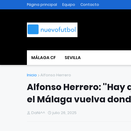
Página principal
Equipo
Contacto
MÁLAGA CF
SEVILLA
Inicio
Alfonso Herrero
Alfonso Herrero: ''Hay
el Málaga vuelva dond
DaNi^^
julio 26, 2025