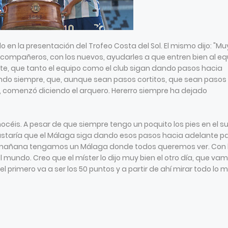
o en la presentación del Trofeo Costa del Sol. El mismo dijo: "Mu
s compañeros, con los nuevos, ayudarles a que entren bien al eq
nte, que tanto el equipo como el club sigan dando pasos hacia
ciendo siempre, que, aunque sean pasos cortitos, que sean pasos
, comenzó diciendo el arquero. Hererro siempre ha dejado
céis. A pesar de que siempre tengo un poquito los pies en el su
staría que el Málaga siga dando esos pasos hacia adelante p
de mañana tengamos un Málaga donde todos queremos ver. Con 
l mundo. Creo que el míster lo dijo muy bien el otro día, que va
l primero va a ser los 50 puntos y a partir de ahí mirar todo lo 