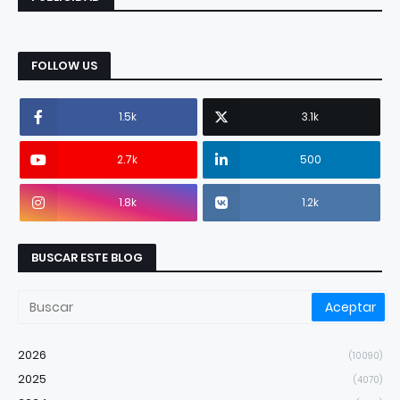
FOLLOW US
1.5k
3.1k
2.7k
500
1.8k
1.2k
BUSCAR ESTE BLOG
2026
(10090)
2025
(4070)