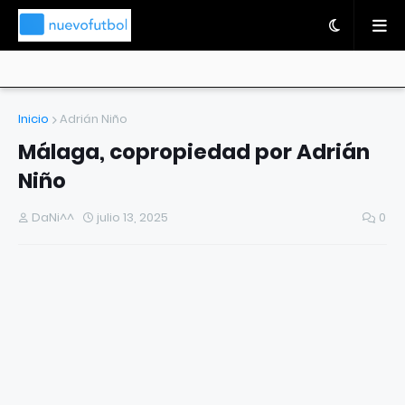
Inicio
Adrián Niño
Málaga, copropiedad por Adrián
Niño
DaNi^^
julio 13, 2025
0