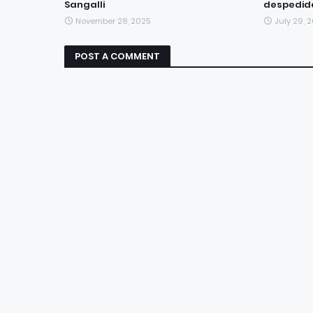
Sangalli
despedida
November 28, 2025
July 29, 
POST A COMMENT