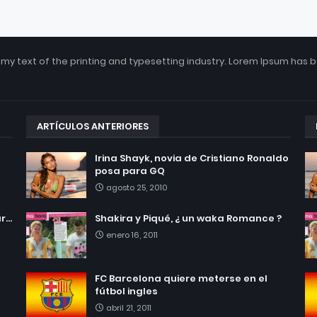
my text of the printing and typesetting industry. Lorem Ipsum has 
ARTÍCULOS ANTERIORES
Irina Shayk, novia de Cristiano Ronaldo
posa para GQ
agosto 25, 2010
...
Shakira y Piqué, ¿ un waka Romance ?
enero 16, 2011
FC Barcelona quiere meterse en el
fútbol ingles
abril 21, 2011