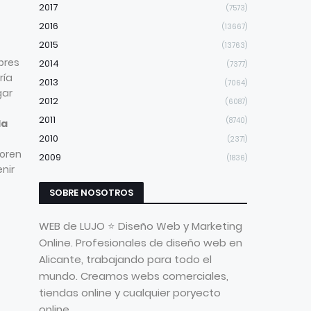
2017
(7573)
2016
(13667)
2015
(13763)
bres
2014
(7377)
ría
2013
(7064)
gar
2012
(6087)
2011
(8740)
la
2010
(2371)
Loren
2009
(1836)
enir
SOBRE NOSOTROS
WEB de LUJO ⭐ Diseño Web y Marketing
Online. Profesionales de diseño web en
Alicante, trabajando para todo el
mundo. Creamos webs comerciales,
tiendas online y cualquier poryecto
online