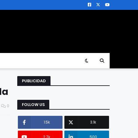
PUBLICIDAD
da
FOLLOW US
0
1.5k
3.1k
2.7k
500