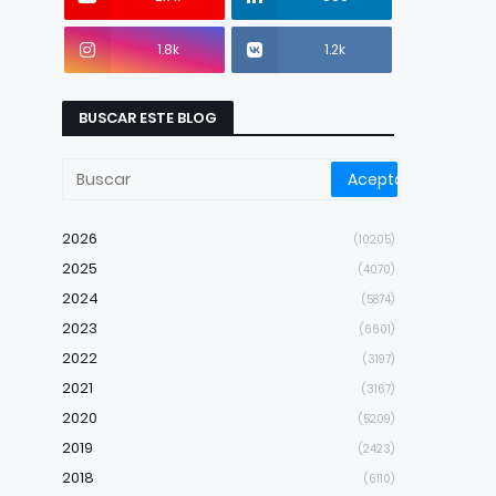
1.8k
1.2k
BUSCAR ESTE BLOG
2026
(10205)
2025
(4070)
2024
(5874)
2023
(6601)
2022
(3197)
2021
(3167)
2020
(5209)
2019
(2423)
2018
(6110)