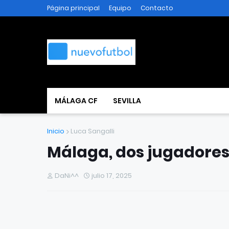
Página principal
Equipo
Contacto
MÁLAGA CF
SEVILLA
Inicio
Luca Sangalli
Málaga, dos jugadores 
DaNi^^
julio 17, 2025