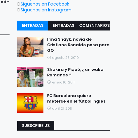
ted -
Síguenos en Facebook
Síguenos en Instagram
ENTRADAS
ENTRADAS
COMENTARIOS
RECIENTES
POPULARES
Irina Shayk, novia de
Cristiano Ronaldo posa para
GQ
agosto 25, 2010
Shakira y Piqué, ¿ un waka
Romance ?
enero 16, 2011
FC Barcelona quiere
meterse en el fútbol ingles
abril 21, 2011
SUBSCRIBE US