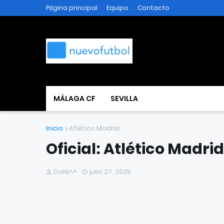
Página principal
Equipo
Contacto
MÁLAGA CF
SEVILLA
Inicio
Atlético Madrid
Oficial: Atlético Madri
DaNi^^
julio 27, 2025