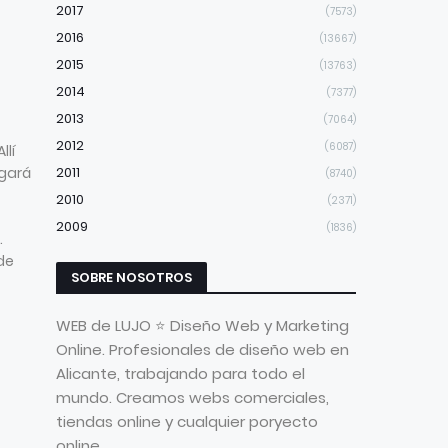
2017
(7573)
2016
(13667)
2015
(13763)
2014
(7377)
2013
(7064)
2012
(6087)
llí
igará
2011
(8740)
2010
(2371)
2009
(1836)
.
de
SOBRE NOSOTROS
WEB de LUJO ⭐ Diseño Web y Marketing
Online. Profesionales de diseño web en
Alicante, trabajando para todo el
mundo. Creamos webs comerciales,
tiendas online y cualquier poryecto
online