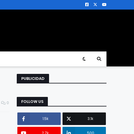
PUBLICIDAD
FOLLOW US
0
1.5k
3.1k
2.7k
500