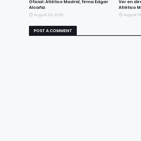
Oficial: Atlético Madrid, firma Edgar
Ver en di
Alcañiz
Atlético 
August 04, 2026
August 01
POST A COMMENT