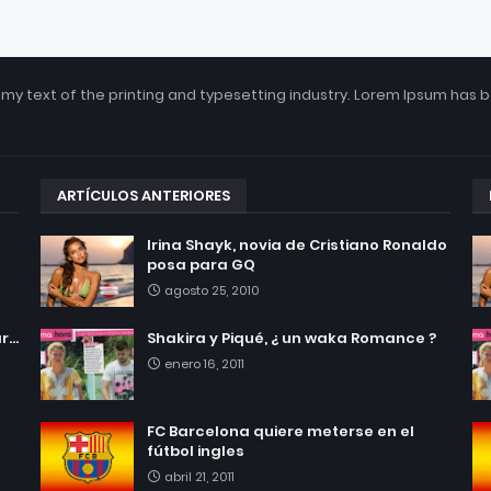
my text of the printing and typesetting industry. Lorem Ipsum has 
ARTÍCULOS ANTERIORES
Irina Shayk, novia de Cristiano Ronaldo
posa para GQ
agosto 25, 2010
...
Shakira y Piqué, ¿ un waka Romance ?
enero 16, 2011
FC Barcelona quiere meterse en el
fútbol ingles
abril 21, 2011