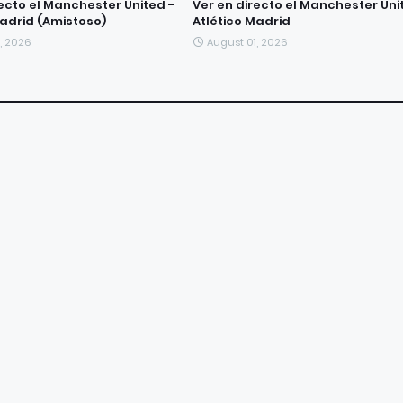
recto el Manchester United -
Ver en directo el Manchester Uni
Madrid (Amistoso)
Atlético Madrid
, 2026
August 01, 2026