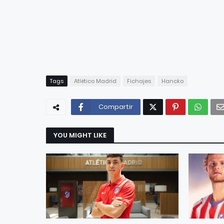
Tags
Atlético Madrid
Fichajes
Hancko
Compartir
YOU MIGHT LIKE