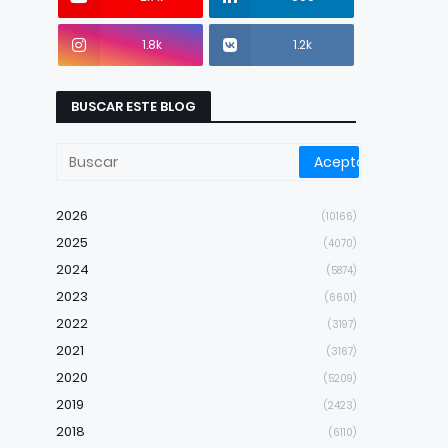
1.8k
1.2k
BUSCAR ESTE BLOG
2026
(10166)
2025
(4070)
2024
(5874)
2023
(6601)
2022
(3197)
2021
(3167)
2020
(5209)
2019
(2423)
2018
(6110)