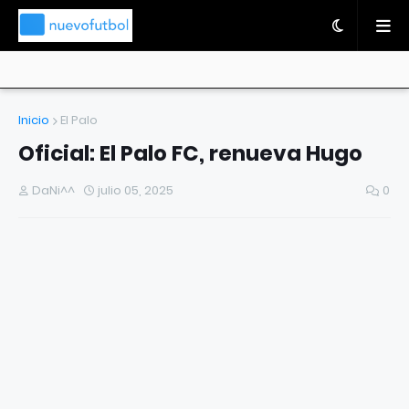
Inicio
El Palo
Oficial: El Palo FC, renueva Hugo
DaNi^^
julio 05, 2025
0