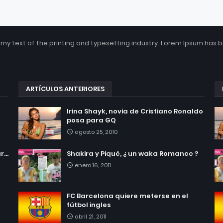
my text of the printing and typesetting industry. Lorem Ipsum has 
ARTÍCULOS ANTERIORES
Irina Shayk, novia de Cristiano Ronaldo
posa para GQ
agosto 25, 2010
...
Shakira y Piqué, ¿ un waka Romance ?
enero 16, 2011
FC Barcelona quiere meterse en el
fútbol ingles
abril 21, 2011