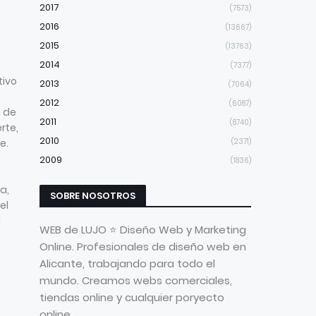
2017
(7573)
2016
(13667)
2015
(13763)
2014
(7377)
tivo
2013
(7064)
2012
(6087)
n de
2011
(8740)
erte,
2010
e.
(2371)
2009
(1836)
a,
SOBRE NOSOTROS
el
a
WEB de LUJO ⭐ Diseño Web y Marketing
Online. Profesionales de diseño web en
Alicante, trabajando para todo el
mundo. Creamos webs comerciales,
tiendas online y cualquier poryecto
online