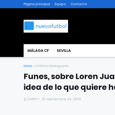
Página principal
Equipo
Contacto
MÁLAGA CF
SEVILLA
Inicio
Atlético Malagueño
Funes, sobre Loren Juar
idea de lo que quiere 
DaNi^^
septiembre 24, 2025