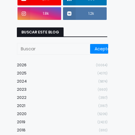
1.8k
1.2k
BUSCAR ESTE BLOG
2026
(10064)
2025
(4070)
2024
(5874)
2023
(6601)
2022
(3197)
2021
(3167)
2020
(5209)
2019
(2423)
2018
(6110)