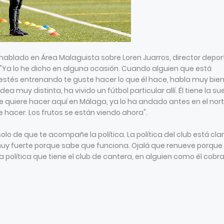
 hablado en Área Malaguista sobre Loren Juarros, director depor
"Ya lo he dicho en alguna ocasión. Cuando alguien que está
 estés entrenando te guste hacer lo que él hace, habla muy bie
dea muy distinta, ha vivido un fútbol particular allí. Él tiene la su
 quiere hacer aquí en Málaga, ya lo ha andado antes en el nort
e hacer. Los frutos se están viendo ahora".
solo de que te acompañe la política. La política del club está clar
 muy fuerte porque sabe que funciona. Ojalá que renueve porque 
 política que tiene el club de cantera, en alguien como él cobr