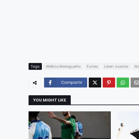
Tags
Atlético Malagueño
Funes
Loren Juarros
No
Compartir
YOU MIGHT LIKE