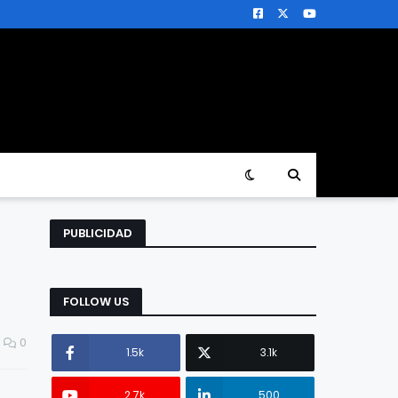
PUBLICIDAD
FOLLOW US
0
1.5k
3.1k
2.7k
500