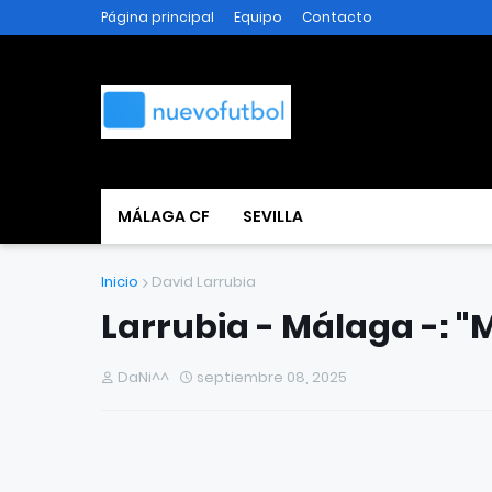
Página principal
Equipo
Contacto
MÁLAGA CF
SEVILLA
Inicio
David Larrubia
Larrubia - Málaga -: "
DaNi^^
septiembre 08, 2025