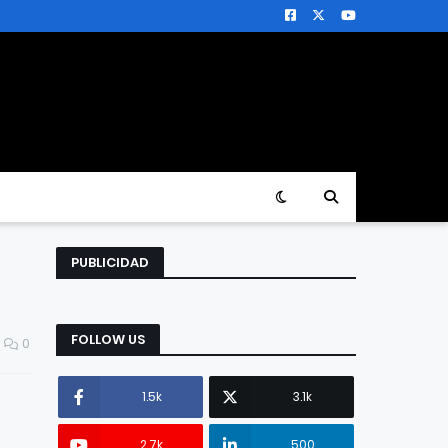
PUBLICIDAD
FOLLOW US
0
1.5k
3.1k
2.7k
500