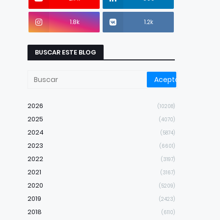
1.8k
1.2k
BUSCAR ESTE BLOG
2026
(10208)
2025
(4070)
2024
(5874)
2023
(6601)
2022
(3197)
2021
(3167)
2020
(5209)
2019
(2423)
2018
(6110)