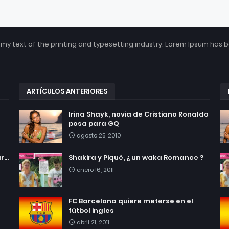
my text of the printing and typesetting industry. Lorem Ipsum has 
ARTÍCULOS ANTERIORES
Irina Shayk, novia de Cristiano Ronaldo
posa para GQ
agosto 25, 2010
...
Shakira y Piqué, ¿ un waka Romance ?
enero 16, 2011
FC Barcelona quiere meterse en el
fútbol ingles
abril 21, 2011