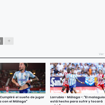
Ver
"Cumpliré el sueño de jugar
Larrubia - Málaga -: "El malagui
a con el Málaga"
está hecho para sufrir y tocará