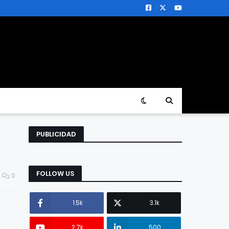
PUBLICIDAD
FOLLOW US
0
1.5k
3.1k
2.7k
500