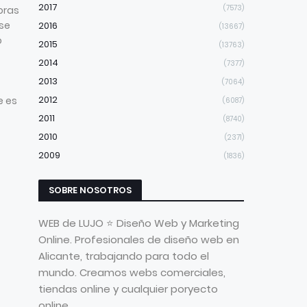
2017
(7573)
horas
 se
2016
(13667)
o
2015
(13763)
2014
(7377)
2013
(7064)
2012
e es
(6087)
2011
(8740)
2010
(2371)
2009
(1836)
SOBRE NOSOTROS
WEB de LUJO ⭐ Diseño Web y Marketing
Online. Profesionales de diseño web en
Alicante, trabajando para todo el
mundo. Creamos webs comerciales,
tiendas online y cualquier poryecto
online