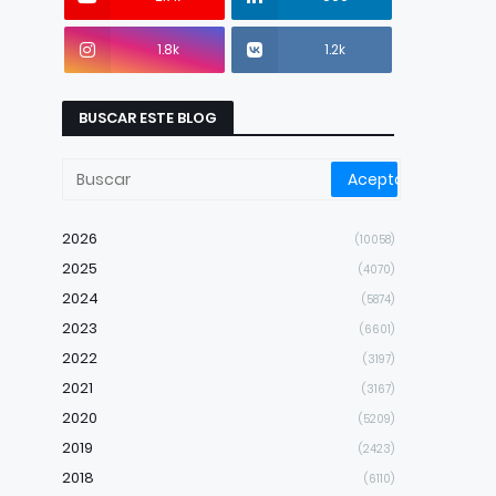
1.8k
1.2k
BUSCAR ESTE BLOG
2026
(10058)
2025
(4070)
2024
(5874)
2023
(6601)
2022
(3197)
2021
(3167)
2020
(5209)
2019
(2423)
2018
(6110)