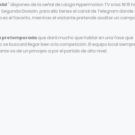
olid
" dispones de la señal de LaLiga Hypermotion TV a las 16:15 
e Segunda División, para ello tienes el canal de Telegram donde
sa es el favorito, mientras el visitante pretende asaltar un camp
la pretemporada
que dará mucho que hablar en una fase que
 se buscará llegar bien a la competición. El equipo local siempr
nte va de un principio a por el partido de alto nivel.