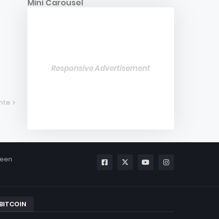
Mini Carousel
Responsive Advertisement
ente
been
BITCOIN