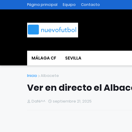
Página principal
Equipo
Contacto
MÁLAGA CF
SEVILLA
Inicio
Albacete
Ver en directo el Albac
DaNi^^
septiembre 21, 2025