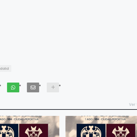
dolid
Ver