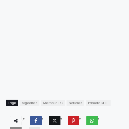
Tags
Algeciras
Marbella FC
Noticias
Primera RFEF