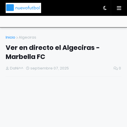
Inicio
Algeciras
Ver en directo el Algeciras -
Marbella FC
DaNi^^
septiembre 07, 2025
0