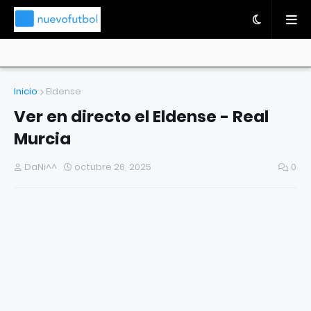
Inicio
Eldense
Ver en directo el Eldense - Real
Murcia
DaNi^^
octubre 26, 2025
0