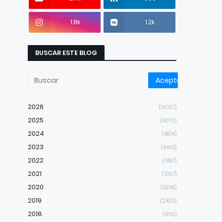
1.8k
1.2k
BUSCAR ESTE BLOG
2026
(10327)
2025
(4070)
2024
(5874)
2023
(6601)
2022
(3197)
2021
(3167)
2020
(5209)
2019
(2423)
2018
(6110)