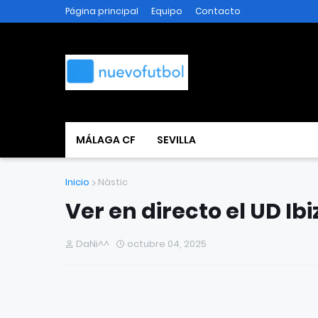
Página principal
Equipo
Contacto
MÁLAGA CF
SEVILLA
Inicio
Nàstic
Ver en directo el UD Ibi
DaNi^^
octubre 04, 2025