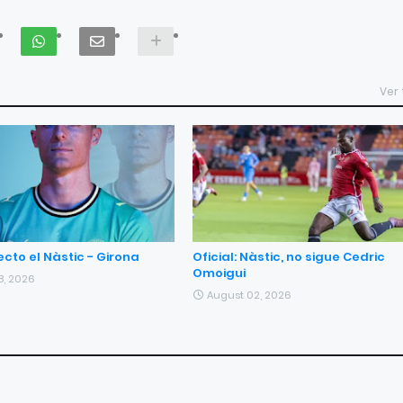
Ver
ecto el Nàstic - Girona
Oficial: Nàstic, no sigue Cedric
Omoigui
8, 2026
August 02, 2026