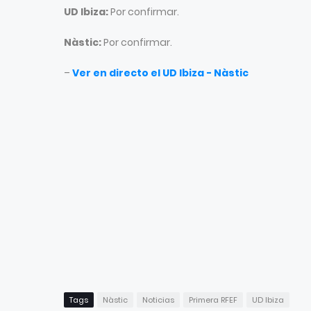
UD Ibiza:
Por confirmar.
Nàstic:
Por confirmar.
–
Ver en directo el UD Ibiza - Nàstic
Tags
Nàstic
Noticias
Primera RFEF
UD Ibiza