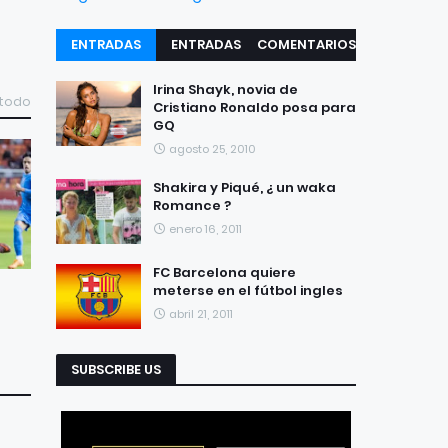
ENTRADAS
ENTRADAS
COMENTARIOS
RECIENTES
POPULARES
Irina Shayk, novia de
 todo
Cristiano Ronaldo posa para
GQ
agosto 25, 2010
Shakira y Piqué, ¿ un waka
Romance ?
enero 16, 2011
FC Barcelona quiere
meterse en el fútbol ingles
abril 21, 2011
SUBSCRIBE US