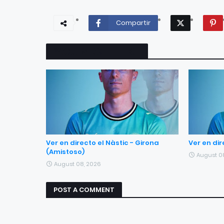
Compartir
YOU MIGHT LIKE
Ver en directo el Nàstic - Girona
Ver en dir
(Amistoso)
August 0
August 08, 2026
POST A COMMENT