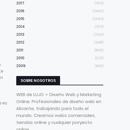
2017
(7573)
2016
(13667)
2015
(13763)
2014
(7377)
2013
(7064)
2012
(6087)
2011
(8740)
2010
(2371)
e
2009
(1836)
te
en
SOBRE NOSOTROS
WEB de LUJO ⭐ Diseño Web y Marketing
Online. Profesionales de diseño web en
e es
Alicante, trabajando para todo el
mundo. Creamos webs comerciales,
tiendas online y cualquier poryecto
online