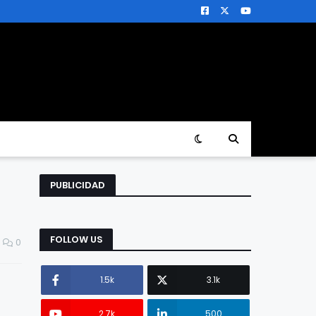
PUBLICIDAD
FOLLOW US
0
1.5k
3.1k
2.7k
500