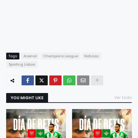
Tags
Arsenal
Champions League
Noticias
Sporting Lisboa
YOU MIGHT LIKE
Ver todo