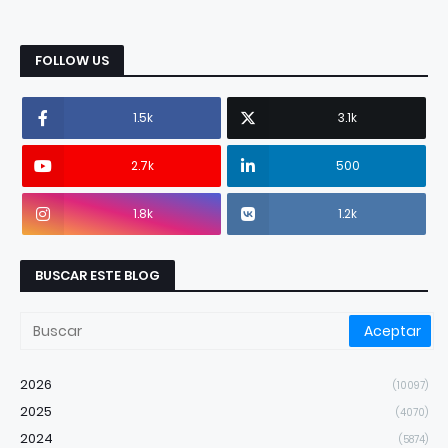
FOLLOW US
1.5k
3.1k
2.7k
500
1.8k
1.2k
BUSCAR ESTE BLOG
2026
(10097)
2025
(4070)
2024
(5874)