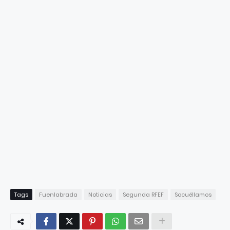
Tags
Fuenlabrada
Noticias
Segunda RFEF
Socuéllamos