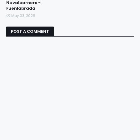
Navalcarnero -
Fuenlabrada
May 03, 2026
POST A COMMENT