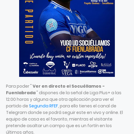
Para poder "
Ver en directo el Socuéllamos -
Fuenlabrada
" dispones de la señal de Liga Plus+ a las
12:00 horas y alguna que otra aplicación para ver el
partido de
Segunda RFEF
, para ello tienes el canal de
Telegram donde se podrá seguir este en vivo y online. El
equipo de casa es el favorito, mientras el visitante
pretende asaltar un campo que es un fortín en los
últimos años.