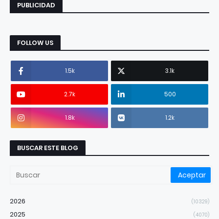
PUBLICIDAD
FOLLOW US
1.5k
3.1k
2.7k
500
1.8k
1.2k
BUSCAR ESTE BLOG
2026
(10329)
2025
(4070)