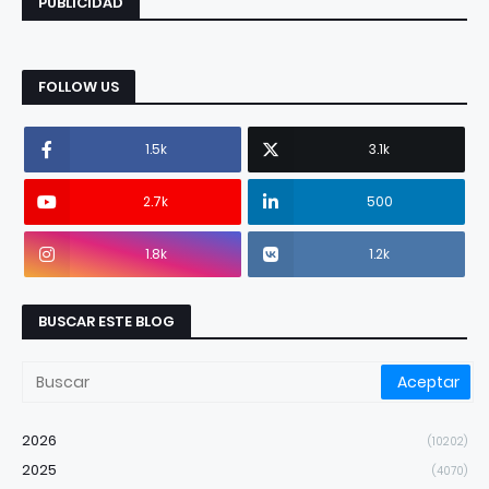
PUBLICIDAD
FOLLOW US
1.5k
3.1k
2.7k
500
1.8k
1.2k
BUSCAR ESTE BLOG
2026
(10202)
2025
(4070)