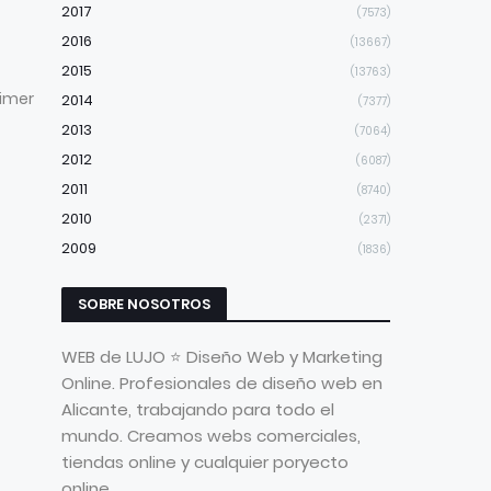
2017
(7573)
2016
(13667)
2015
(13763)
rimer
2014
(7377)
2013
(7064)
2012
(6087)
2011
(8740)
2010
(2371)
2009
(1836)
SOBRE NOSOTROS
WEB de LUJO ⭐ Diseño Web y Marketing
Online. Profesionales de diseño web en
Alicante, trabajando para todo el
mundo. Creamos webs comerciales,
tiendas online y cualquier poryecto
online