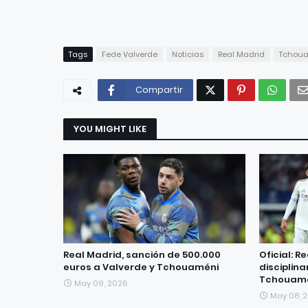
Tags
Fede Valverde
Noticias
Real Madrid
Tchou
Compartir
YOU MIGHT LIKE
Real Madrid, sanción de 500.000
Oficial: R
euros a Valverde y Tchouaméni
disciplina
Tchouam
May 09, 2026
May 08, 