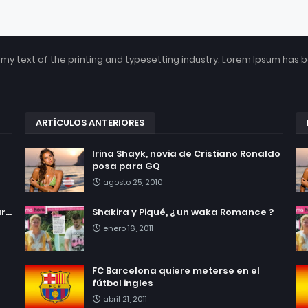
my text of the printing and typesetting industry. Lorem Ipsum has 
ARTÍCULOS ANTERIORES
Irina Shayk, novia de Cristiano Ronaldo
posa para GQ
agosto 25, 2010
...
Shakira y Piqué, ¿ un waka Romance ?
enero 16, 2011
FC Barcelona quiere meterse en el
fútbol ingles
abril 21, 2011