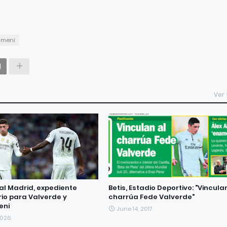
ameni
Ver
eal Madrid, expediente
Betis, Estadio Deportivo: "Vincula
rio para Valverde y
charrúa Fede Valverde"
eni
June 14, 2017
2026