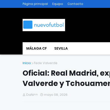
Página principal
Equipo
Contacto
MÁLAGA CF
SEVILLA
Inicio
Fede Valverde
Oficial: Real Madrid, e
Valverde y Tchouame
DaNi^^
mayo 08, 2026