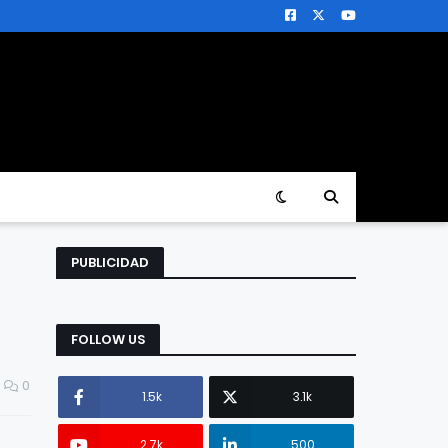
PUBLICIDAD
FOLLOW US
0
1.5k
3.1k
2.7k
500