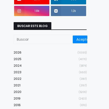
1.8k
1.2k
BUSCAR ESTE BLOG
2026
(10065)
2025
(4070)
2024
(5874)
2023
(6601)
2022
(3197)
2021
(3167)
2020
(5209)
2019
(2423)
2018
(6110)