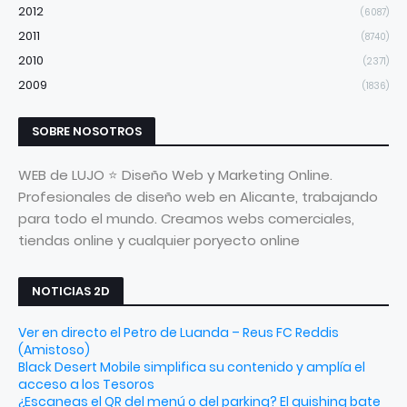
2012
(6087)
2011
(8740)
2010
(2371)
2009
(1836)
SOBRE NOSOTROS
WEB de LUJO ⭐ Diseño Web y Marketing Online.
Profesionales de diseño web en Alicante, trabajando
para todo el mundo. Creamos webs comerciales,
tiendas online y cualquier poryecto online
NOTICIAS 2D
Ver en directo el Petro de Luanda – Reus FC Reddis
(Amistoso)
Black Desert Mobile simplifica su contenido y amplía el
acceso a los Tesoros
¿Escaneas el QR del menú o del parking? El quishing bate