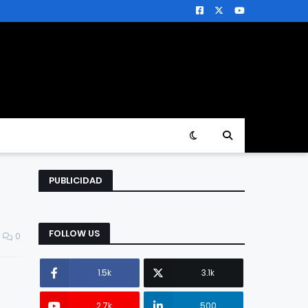
PUBLICIDAD
FOLLOW US
0
1.5k
3.1k
2.7k
500