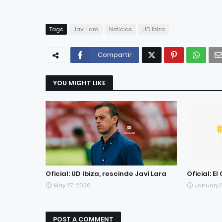
Tags
Javi Lara
Noticias
UD Ibiza
Compartir
YOU MIGHT LIKE
Oficial: UD Ibiza, rescinde Javi Lara
Oficial: E
May 27, 2026
January 11
POST A COMMENT