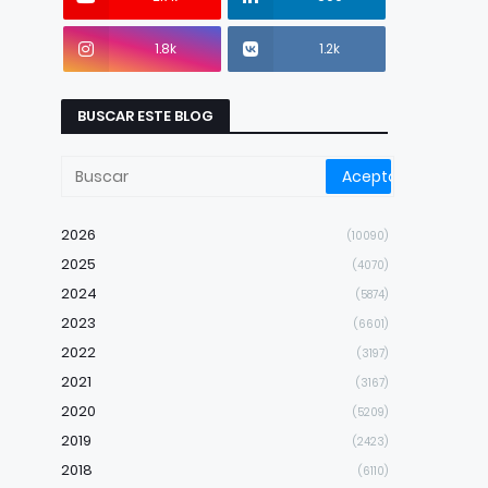
1.8k
1.2k
BUSCAR ESTE BLOG
2026
(10090)
2025
(4070)
2024
(5874)
2023
(6601)
2022
(3197)
2021
(3167)
2020
(5209)
2019
(2423)
2018
(6110)