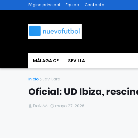
Página principal
Equipo
Contacto
MÁLAGA CF
SEVILLA
Inicio
Javi Lara
Oficial: UD Ibiza, resci
DaNi^^
mayo 27, 2026