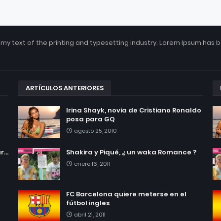
my text of the printing and typesetting industry. Lorem Ipsum has 
ARTÍCULOS ANTERIORES
Irina Shayk, novia de Cristiano Ronaldo
posa para GQ
agosto 25, 2010
...
Shakira y Piqué, ¿ un waka Romance ?
enero 16, 2011
FC Barcelona quiere meterse en el
fútbol ingles
abril 21, 2011