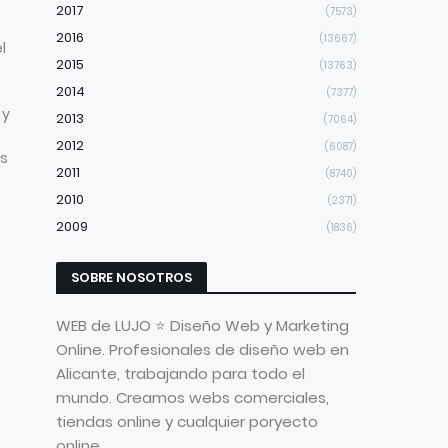
2017
(7573)
2016
(13667)
l
2015
(13763)
2014
(7377)
 y
2013
(7064)
2012
(6087)
os
2011
(8740)
2010
(2371)
2009
(1836)
SOBRE NOSOTROS
WEB de LUJO ⭐ Diseño Web y Marketing
Online. Profesionales de diseño web en
Alicante, trabajando para todo el
mundo. Creamos webs comerciales,
tiendas online y cualquier poryecto
online