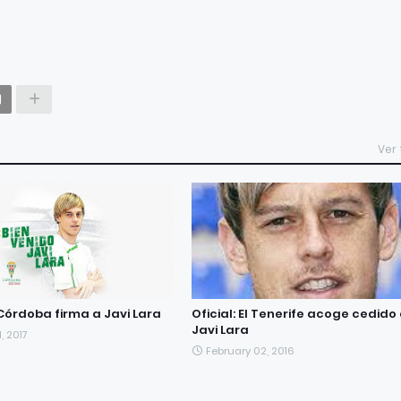
Ver
l Córdoba firma a Javi Lara
Oficial: El Tenerife acoge cedido
Javi Lara
, 2017
February 02, 2016