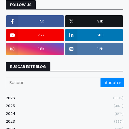
FOLLOW US
1.5k
3.1k
2.7k
500
1.8k
1.2k
BUSCAR ESTE BLOG
2026
(10087)
2025
(4070)
2024
(5874)
2023
(6601)